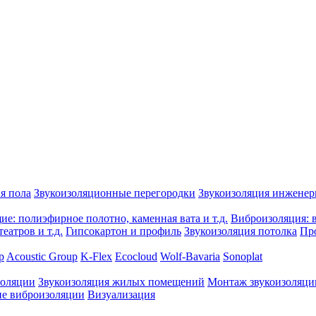
я пола
Звукоизоляционные перегородки
Звукоизоляция инжене
е: полиэфирное полотно, каменная вата и т.д.
Виброизоляция: в
еатров и т.д.
Гипсокартон и профиль
Звукоизоляция потолка
Пр
p
Acoustic Group
K-Flex
Ecocloud
Wolf-Bavaria
Sonoplat
золяции
Звукоизоляция жилых помещений
Монтаж звукоизоляци
е виброизоляции
Визуализация