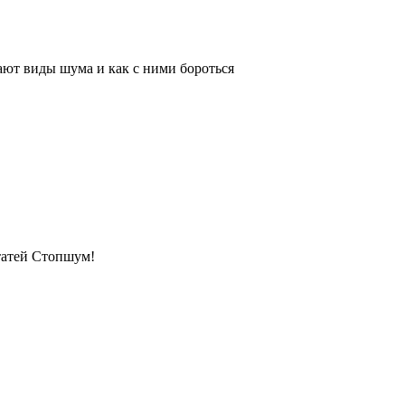
ают виды шума и как с ними бороться
татей Стопшум!