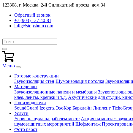
123308, г. Москва,
2-й Силикатный проезд, дом 34
Обратный звонок
+7 (903) 137-40-81
info@stopshum.com
Меню
Готовые конструкции
Звукоизоляция стен
Шумоизоляция потолка
Звукоизоляци
Материалы
Звукоизоляционные панели и мембраны
Звукопоглощающи
клея, ленты, крепеж и т.д.
Акустические для студий, кинот
Производители
SoundGuard
Izogertz
ЭхоКор
Барклайн
Липлент
TichoGrou
Услуги
Уровень шума на рабочем месте
Акция на монтаж звукои
шумозащитных мероприятий
Шефмонтаж
Проектировани
Фото работ