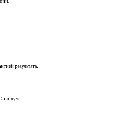
нции.
нтией результата.
 Стопшум.