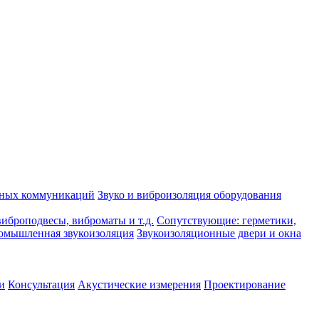
рных коммуникаций
Звуко и виброизоляция оборудования
иброподвесы, виброматы и т.д.
Сопутствующие: герметики,
омышленная звукоизоляция
Звукоизоляционные двери и окна
и
Консультация
Акустические измерения
Проектирование