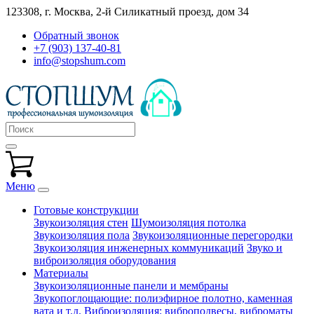
123308, г. Москва,
2-й Силикатный проезд, дом 34
Обратный звонок
+7 (903) 137-40-81
info@stopshum.com
Меню
Готовые конструкции
Звукоизоляция стен
Шумоизоляция потолка
Звукоизоляция пола
Звукоизоляционные перегородки
Звукоизоляция инженерных коммуникаций
Звуко и
виброизоляция оборудования
Материалы
Звукоизоляционные панели и мембраны
Звукопоглощающие: полиэфирное полотно, каменная
вата и т.д.
Виброизоляция: виброподвесы, виброматы