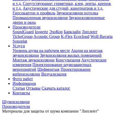
и т.д.
Сопутствующие: герметики, клея, ленты, крепеж
и т.д.
Акустические для студий, кинотеатров и т.д.
Гипсокартон и профиль
Звукоизоляция потолка
Промышленная звукоизоляция
Звукоизоляционные
двери и окна
Производители
SoundGuard
Izogertz
ЭхоКор
Барклайн
Липлент
TichoGroup
Acoustic Group
K-Flex
Ecocloud
Wolf-Bavaria
Sonoplat
Услуги
Уровень шума на рабочем месте
Акция на монтаж
звукоизоляции
Звукоизоляция жилых помещений
Монтаж звукоизоляции
Консультация
Акустические
измерения
Проектирование шумозащитных
мероприятий
Шефмонтаж
Проектирование
виброизоляции
Визуализация
Фото работ
Информация
Статьи
Отзывы
Скачать каталог
Контакты
Шумоизоляция
Производители
Материалы для защиты от шума компании "Липлент"