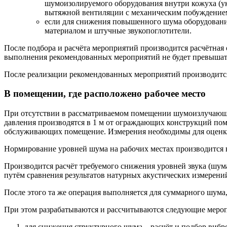
шумоизолируемого оборудования внутри кожуха (у
вытяжной вентиляции с механическим побуждение
если для снижения повышенного шума оборудовани
материалом и штучные звукопоглотители.
После подбора и расчёта мероприятий производится расчётная
выполнения рекомендованных мероприятий не будет превышат
После реализации рекомендованных мероприятий производится
В помещении, где расположено рабочее место
При отсутствии в рассматриваемом помещении шумоизлучающег
давления производятся в 1 м от ограждающих конструкций поме
обслуживающих помещение. Измерения необходимы для оценки
Нормирование уровней шума на рабочих местах производится в
Производится расчёт требуемого снижения уровней звука (шум
путём сравнения результатов натурных акустических измерени
После этого та же операция выполняется для суммарного шум
При этом разрабатываются и рассчитываются следующие мероп
для снижения структурного шума – расчёт и подбор виб