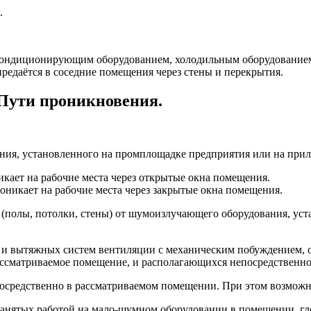
.
кондиционирующим оборудованием, холодильным оборудованием,
редаётся в соседние помещения через стены и перекрытия.
 Пути проникновения.
ния, установленного на промплощадке предприятия или на при
ает на рабочие места через открытые окна помещения.
никает на рабочие места через закрытые окна помещения.
(полы, потолки, стены) от шумоизлучающего оборудования, ус
х и вытяжных систем вентиляции с механическим побуждением,
ссматриваемое помещение, и располагающихся непосредственно
осредственно в рассматриваемом помещении. При этом возможн
анятых работой на мало-шумном оборудовании в помещении, гд