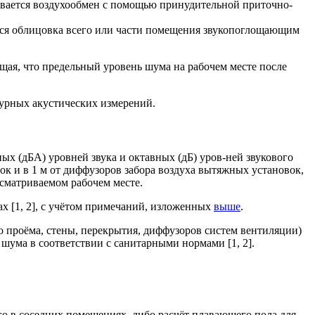
вается воздухообмен с помощью принудительной приточно-
тся облицовка всего или части помещения звукопоглощающим
ая, что предельный уровень шума на рабочем месте после
урных акустических измерений.
 (дБА) уровней звука и октавных (дБ) уров-ней звукового
к и в 1 м от диффузоров забора воздуха вытяжных установок,
сматриваемом рабочем месте.
х [1, 2], с учётом примечаний, изложенных
выше
.
 проёма, стены, перекрытия, диффузоров систем вентиляции)
ума в соответствии с санитарными нормами [1, 2].
о в соседних помещениях, либо расчёт плавающего пола для