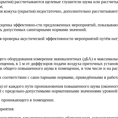
крытия) рассчитываются щелевые глушители шума или рассчиты
м;
я кожуха (укрытия) недостаточно, дополнительно рассчитываю
 оценка эффективно-сти предложенных мероприятий, показывающ
ь допустимых санитарными нормами значений.
 проверка акустической эффективности мероприятий путём нат
о оборудования измерения эквивалентных (дБА) и максимальных
щения, в 1 м от диффузоров подачи воздуха приточных установо
 общего повышенного шума в помещении, в том числе и на рас
 соответствии с сани-тарными нормами, приведёнными в работа
а) от каждого пути проникновения повышенного шума (оконного
й с предельно-допустимыми нормативными значениями уровней ш
а, проникающего в помещение.
риятия:
роизоляторов для шумоизлучающего оборудования, установленног