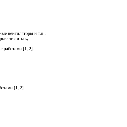
ые вентиляторы и т.п.;
вания и т.п.;
работами [1, 2].
тами [1, 2].