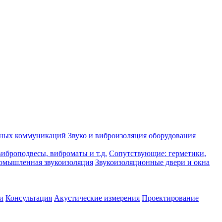
рных коммуникаций
Звуко и виброизоляция оборудования
иброподвесы, виброматы и т.д.
Сопутствующие: герметики,
омышленная звукоизоляция
Звукоизоляционные двери и окна
и
Консультация
Акустические измерения
Проектирование