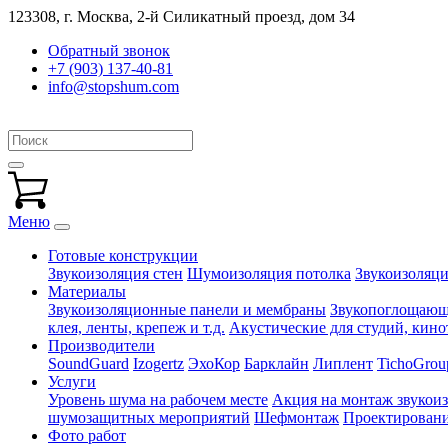
123308, г. Москва,
2-й Силикатный проезд, дом 34
Обратный звонок
+7 (903) 137-40-81
info@stopshum.com
Меню
Готовые конструкции
Звукоизоляция стен
Шумоизоляция потолка
Звукоизоляци
Материалы
Звукоизоляционные панели и мембраны
Звукопоглощающи
клея, ленты, крепеж и т.д.
Акустические для студий, кинот
Производители
SoundGuard
Izogertz
ЭхоКор
Барклайн
Липлент
TichoGrou
Услуги
Уровень шума на рабочем месте
Акция на монтаж звукои
шумозащитных мероприятий
Шефмонтаж
Проектировани
Фото работ