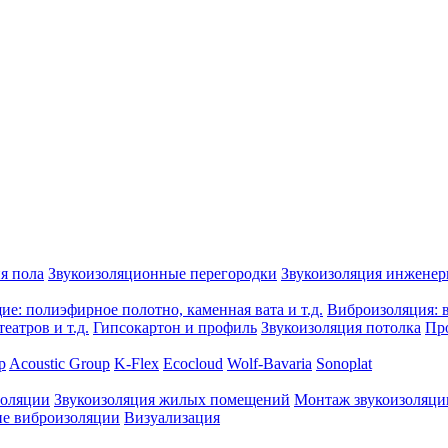
я пола
Звукоизоляционные перегородки
Звукоизоляция инжене
е: полиэфирное полотно, каменная вата и т.д.
Виброизоляция: в
еатров и т.д.
Гипсокартон и профиль
Звукоизоляция потолка
Пр
p
Acoustic Group
K-Flex
Ecocloud
Wolf-Bavaria
Sonoplat
золяции
Звукоизоляция жилых помещений
Монтаж звукоизоляци
е виброизоляции
Визуализация