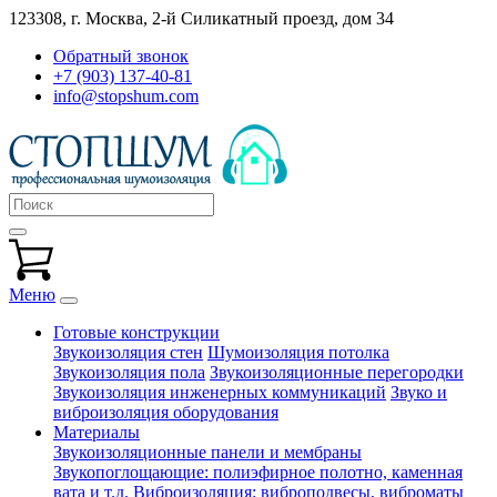
123308, г. Москва,
2-й Силикатный проезд, дом 34
Обратный звонок
+7 (903) 137-40-81
info@stopshum.com
Меню
Готовые конструкции
Звукоизоляция стен
Шумоизоляция потолка
Звукоизоляция пола
Звукоизоляционные перегородки
Звукоизоляция инженерных коммуникаций
Звуко и
виброизоляция оборудования
Материалы
Звукоизоляционные панели и мембраны
Звукопоглощающие: полиэфирное полотно, каменная
вата и т.д.
Виброизоляция: виброподвесы, виброматы