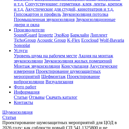
и т.д.
Сопутствующие: герметики, клея, ленты, крепеж
и т.д.
Акустические для студий, кинотеатров и т.д.
Гипсокартон и профиль
Звукоизоляция потолка
Промышленная звукоизоляция
Звукоизоляционные
двери и окна
Производители
SoundGuard
Izogertz
ЭхоКор
Барклайн
Липлент
TichoGroup
Acoustic Group
K-Flex
Ecocloud
Wolf-Bavaria
Sonoplat
Услуги
Уровень шума на рабочем месте
Акция на монтаж
звукоизоляции
Звукоизоляция жилых помещений
Монтаж звукоизоляции
Консультация
Акустические
измерения
Проектирование шумозащитных
мероприятий
Шефмонтаж
Проектирование
виброизоляции
Визуализация
Фото работ
Информация
Статьи
Отзывы
Скачать каталог
Контакты
Шумоизоляция
Статьи
Проектирование шумозащитных мероприятий для ЦОД в
2026 году: как соблюсти новый СП 541.1325800 и не