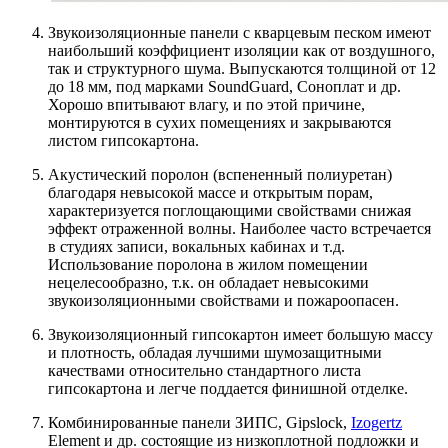
Звукоизоляционные панели с кварцевым песком имеют
наибольший коэффициент изоляции как от воздушного,
так и структурного шума. Выпускаются толщиной от 12
до 18 мм, под марками SoundGuard, Соноплат и др.
Хорошо впитывают влагу, и по этой причине,
монтируются в сухих помещениях и закрываются
листом гипсокартона.
Акустический поролон (вспененный полиуретан)
благодаря невысокой массе и открытым порам,
характеризуется поглощающими свойствами снижая
эффект отраженной волны. Наиболее часто встречается
в студиях записи, вокальных кабинах и т.д.
Использование поролона в жилом помещении
нецелесообразно, т.к. он обладает невысокими
звукоизоляционными свойствами и пожароопасен.
Звукоизоляционный гипсокартон имеет большую массу
и плотность, обладая лучшими шумозащитными
качествами относительно стандартного листа
гипсокартона и легче поддается финишной отделке.
Комбинированные панели ЗИПС, Gipslock,
Izogertz
Element и др. состоящие из низкоплотной подложки и