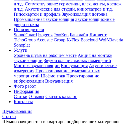
и т.д.
Сопутствующие: герметики, клея, ленты, крепеж
и т.д.
Акустические для студий, кинотеатров и т.д.
Гипсокартон и профиль
Звукоизоляция потолка
Промышленная звукоизоляция
Звукоизоляционные
двери и окна
Производители
SoundGuard
Izogertz
ЭхоКор
Барклайн
Липлент
TichoGroup
Acoustic Group
K-Flex
Ecocloud
Wolf-Bavaria
Sonoplat
Услуги
Уровень шума на рабочем месте
Акция на монтаж
звукоизоляции
Звукоизоляция жилых помещений
Монтаж звукоизоляции
Консультация
Акустические
измерения
Проектирование шумозащитных
мероприятий
Шефмонтаж
Проектирование
виброизоляции
Визуализация
Фото работ
Информация
Статьи
Отзывы
Скачать каталог
Контакты
Шумоизоляция
Статьи
Шумоизоляция стен в квартире: подбор лучших материалов