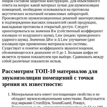
общим составом защитной конструкции. Для объективного
ответа на вопрос какой материал лучше для шумоизоляции
помещений, необходимо основываться на протоколы
акустических испытаний независимых лабораторий.
Производители шумоизоляционных решений заинтересованы
в подтверждении высоких показателей своей продукции,
выкладывая протоколы в открытый доступ. Следует
ориентироваться на значения Rw (собственный коэффициент
изоляции от воздушного шума), Lnw (индекс приведенного
ударного шума). Значения ΔRw и Δ Lnw улучшение (доп
изоляция) при применении материала или системы.
Существует и понятие коэффициента звукопоглощения,
обозначающегося в диапазоне от 0 до 1. Большая цифра не
является лучшим показателем при выборе. Сравнивать между
собой различные показатели нельзя.
Рассмотрим ТОП-10 материалов для
звукоизоляции помещений с точки
зрения их известности:
Минеральная вата имеет поглощающие свойства и не
обладает звукоизоляционными качествами. Выпускается
под марками СтопШум, SoundGuard, Роквул,