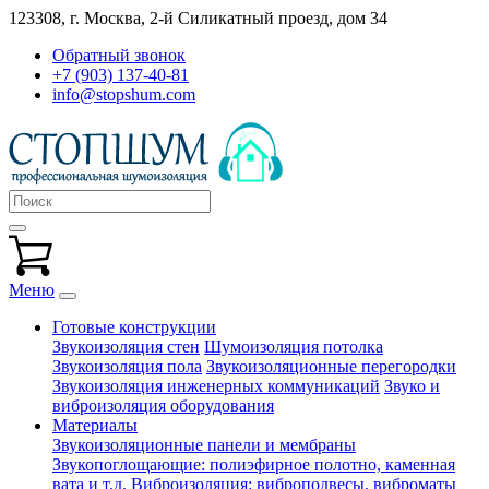
123308, г. Москва,
2-й Силикатный проезд, дом 34
Обратный звонок
+7 (903) 137-40-81
info@stopshum.com
Меню
Готовые конструкции
Звукоизоляция стен
Шумоизоляция потолка
Звукоизоляция пола
Звукоизоляционные перегородки
Звукоизоляция инженерных коммуникаций
Звуко и
виброизоляция оборудования
Материалы
Звукоизоляционные панели и мембраны
Звукопоглощающие: полиэфирное полотно, каменная
вата и т.д.
Виброизоляция: виброподвесы, виброматы