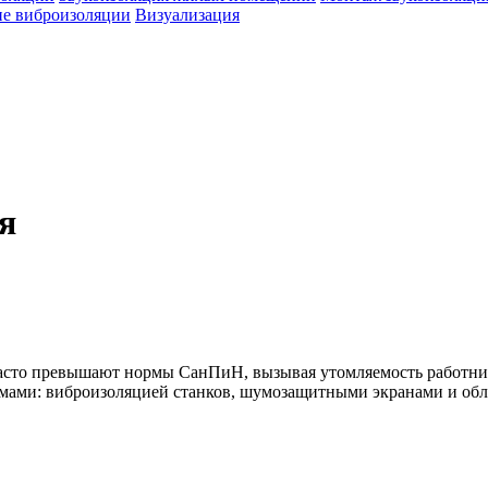
е виброизоляции
Визуализация
я
асто превышают нормы СанПиН, вызывая утомляемость работник
ами: виброизоляцией станков, шумозащитными экранами и об