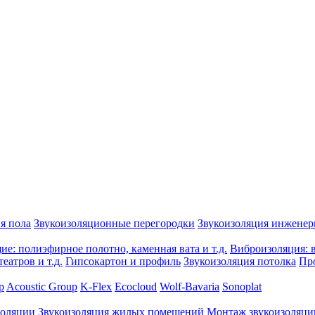
я пола
Звукоизоляционные перегородки
Звукоизоляция инжене
е: полиэфирное полотно, каменная вата и т.д.
Виброизоляция: в
еатров и т.д.
Гипсокартон и профиль
Звукоизоляция потолка
Пр
p
Acoustic Group
K-Flex
Ecocloud
Wolf-Bavaria
Sonoplat
золяции
Звукоизоляция жилых помещений
Монтаж звукоизоляци