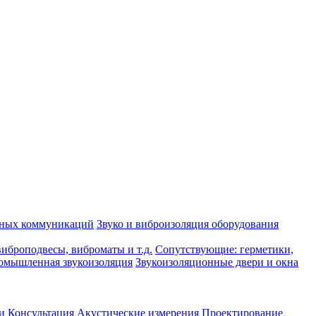
рных коммуникаций
Звуко и виброизоляция оборудования
иброподвесы, виброматы и т.д.
Сопутствующие: герметики,
омышленная звукоизоляция
Звукоизоляционные двери и окна
и
Консультация
Акустические измерения
Проектирование