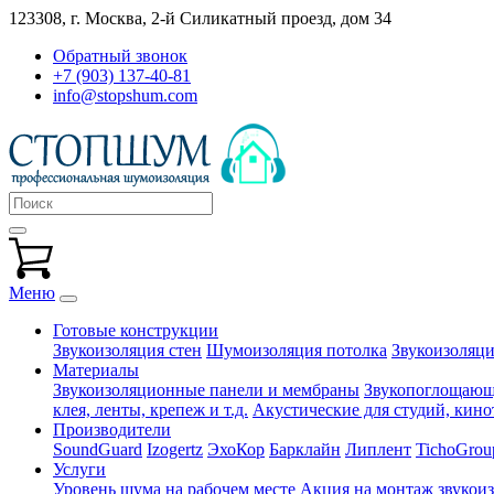
123308, г. Москва,
2-й Силикатный проезд, дом 34
Обратный звонок
+7 (903) 137-40-81
info@stopshum.com
Меню
Готовые конструкции
Звукоизоляция стен
Шумоизоляция потолка
Звукоизоляци
Материалы
Звукоизоляционные панели и мембраны
Звукопоглощающи
клея, ленты, крепеж и т.д.
Акустические для студий, кинот
Производители
SoundGuard
Izogertz
ЭхоКор
Барклайн
Липлент
TichoGrou
Услуги
Уровень шума на рабочем месте
Акция на монтаж звукои