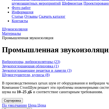
шумозащитных мероприятий
Шефмонтаж
Проектировани
Фото работ
Информация
Статьи
Отзывы
Скачать каталог
Контакты
Шумоизоляция
Материалы
Промышленная звукоизоляция
Промышленная звукоизоляци
Виброопоры, виброизоляторы
(23)
Звукопоглощающая облицовка
(1)
Звукопоглощающие решетки и ламели
(3)
Шумоглушители, кулисы
(8)
В производственных цехах шум от оборудования и вибрации ч
Компания СтопШум решает эти проблемы инженерными систем
шума на
10–25 дБ
и соответствие санитарным требованиям.
Сортировка
По умолчанию
Цена
Цена