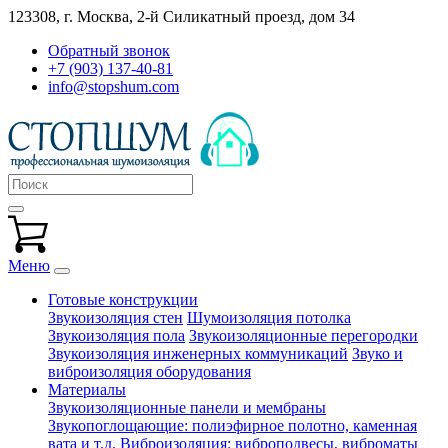
123308, г. Москва,
2-й Силикатный проезд, дом 34
Обратный звонок
+7 (903) 137-40-81
info@stopshum.com
Меню
Готовые конструкции
Звукоизоляция стен
Шумоизоляция потолка
Звукоизоляция пола
Звукоизоляционные перегородки
Звукоизоляция инженерных коммуникаций
Звуко и
виброизоляция оборудования
Материалы
Звукоизоляционные панели и мембраны
Звукопоглощающие: полиэфирное полотно, каменная
вата и т.д.
Виброизоляция: виброподвесы, виброматы