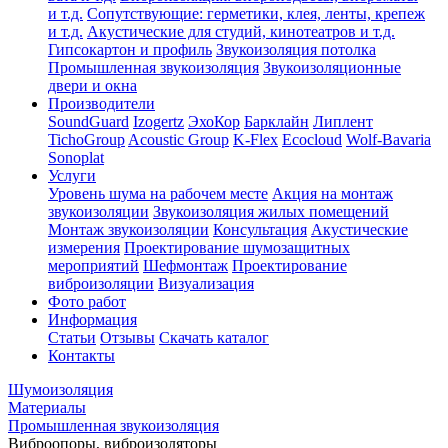
и т.д.
Сопутствующие: герметики, клея, ленты, крепеж
и т.д.
Акустические для студий, кинотеатров и т.д.
Гипсокартон и профиль
Звукоизоляция потолка
Промышленная звукоизоляция
Звукоизоляционные
двери и окна
Производители
SoundGuard
Izogertz
ЭхоКор
Барклайн
Липлент
TichoGroup
Acoustic Group
K-Flex
Ecocloud
Wolf-Bavaria
Sonoplat
Услуги
Уровень шума на рабочем месте
Акция на монтаж
звукоизоляции
Звукоизоляция жилых помещений
Монтаж звукоизоляции
Консультация
Акустические
измерения
Проектирование шумозащитных
мероприятий
Шефмонтаж
Проектирование
виброизоляции
Визуализация
Фото работ
Информация
Статьи
Отзывы
Скачать каталог
Контакты
Шумоизоляция
Материалы
Промышленная звукоизоляция
Виброопоры, виброизоляторы