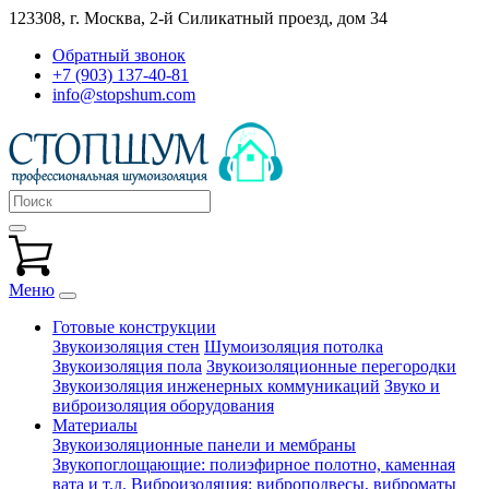
123308, г. Москва,
2-й Силикатный проезд, дом 34
Обратный звонок
+7 (903) 137-40-81
info@stopshum.com
Меню
Готовые конструкции
Звукоизоляция стен
Шумоизоляция потолка
Звукоизоляция пола
Звукоизоляционные перегородки
Звукоизоляция инженерных коммуникаций
Звуко и
виброизоляция оборудования
Материалы
Звукоизоляционные панели и мембраны
Звукопоглощающие: полиэфирное полотно, каменная
вата и т.д.
Виброизоляция: виброподвесы, виброматы