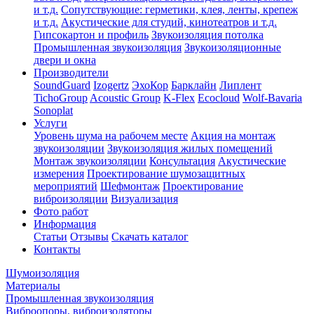
и т.д.
Сопутствующие: герметики, клея, ленты, крепеж
и т.д.
Акустические для студий, кинотеатров и т.д.
Гипсокартон и профиль
Звукоизоляция потолка
Промышленная звукоизоляция
Звукоизоляционные
двери и окна
Производители
SoundGuard
Izogertz
ЭхоКор
Барклайн
Липлент
TichoGroup
Acoustic Group
K-Flex
Ecocloud
Wolf-Bavaria
Sonoplat
Услуги
Уровень шума на рабочем месте
Акция на монтаж
звукоизоляции
Звукоизоляция жилых помещений
Монтаж звукоизоляции
Консультация
Акустические
измерения
Проектирование шумозащитных
мероприятий
Шефмонтаж
Проектирование
виброизоляции
Визуализация
Фото работ
Информация
Статьи
Отзывы
Скачать каталог
Контакты
Шумоизоляция
Материалы
Промышленная звукоизоляция
Виброопоры, виброизоляторы