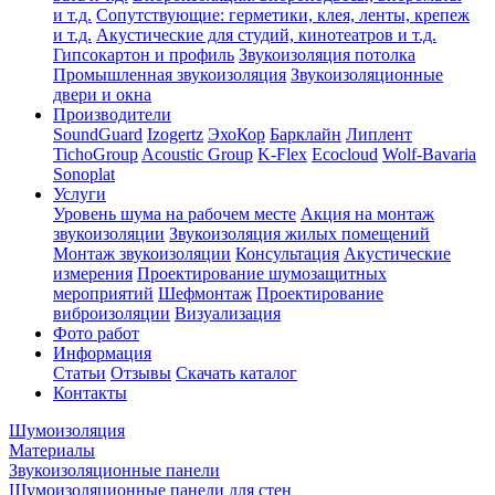
и т.д.
Сопутствующие: герметики, клея, ленты, крепеж
и т.д.
Акустические для студий, кинотеатров и т.д.
Гипсокартон и профиль
Звукоизоляция потолка
Промышленная звукоизоляция
Звукоизоляционные
двери и окна
Производители
SoundGuard
Izogertz
ЭхоКор
Барклайн
Липлент
TichoGroup
Acoustic Group
K-Flex
Ecocloud
Wolf-Bavaria
Sonoplat
Услуги
Уровень шума на рабочем месте
Акция на монтаж
звукоизоляции
Звукоизоляция жилых помещений
Монтаж звукоизоляции
Консультация
Акустические
измерения
Проектирование шумозащитных
мероприятий
Шефмонтаж
Проектирование
виброизоляции
Визуализация
Фото работ
Информация
Статьи
Отзывы
Скачать каталог
Контакты
Шумоизоляция
Материалы
Звукоизоляционные панели
Шумоизоляционные панели для стен