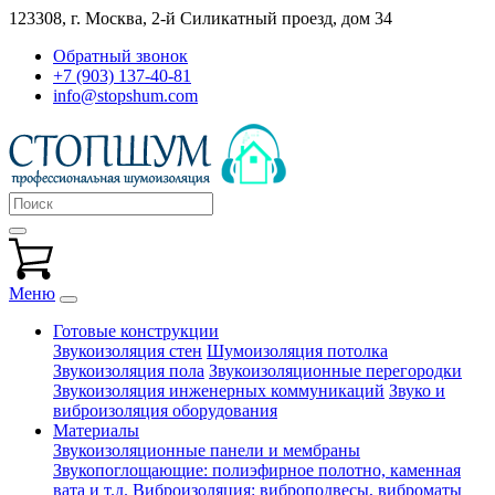
123308, г. Москва,
2-й Силикатный проезд, дом 34
Обратный звонок
+7 (903) 137-40-81
info@stopshum.com
Меню
Готовые конструкции
Звукоизоляция стен
Шумоизоляция потолка
Звукоизоляция пола
Звукоизоляционные перегородки
Звукоизоляция инженерных коммуникаций
Звуко и
виброизоляция оборудования
Материалы
Звукоизоляционные панели и мембраны
Звукопоглощающие: полиэфирное полотно, каменная
вата и т.д.
Виброизоляция: виброподвесы, виброматы