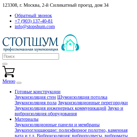
123308, г. Москва,
2-й Силикатный проезд, дом 34
Обратный звонок
+7 (903) 137-40-81
info@stopshum.com
Меню
Готовые конструкции
Звукоизоляция стен
Шумоизоляция потолка
Звукоизоляция пола
Звукоизоляционные перегородки
Звукоизоляция инженерных коммуникаций
Звуко и
виброизоляция оборудования
Материалы
Звукоизоляционные панели и мембраны
Звукопоглощающие: полиэфирное полотно, каменная
вата и т.д.
Виброизоляция: виброподвесы, виброматы