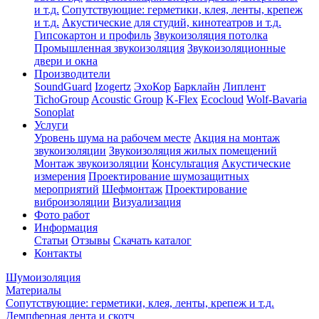
и т.д.
Сопутствующие: герметики, клея, ленты, крепеж
и т.д.
Акустические для студий, кинотеатров и т.д.
Гипсокартон и профиль
Звукоизоляция потолка
Промышленная звукоизоляция
Звукоизоляционные
двери и окна
Производители
SoundGuard
Izogertz
ЭхоКор
Барклайн
Липлент
TichoGroup
Acoustic Group
K-Flex
Ecocloud
Wolf-Bavaria
Sonoplat
Услуги
Уровень шума на рабочем месте
Акция на монтаж
звукоизоляции
Звукоизоляция жилых помещений
Монтаж звукоизоляции
Консультация
Акустические
измерения
Проектирование шумозащитных
мероприятий
Шефмонтаж
Проектирование
виброизоляции
Визуализация
Фото работ
Информация
Статьи
Отзывы
Скачать каталог
Контакты
Шумоизоляция
Материалы
Сопутствующие: герметики, клея, ленты, крепеж и т.д.
Демпферная лента и скотч