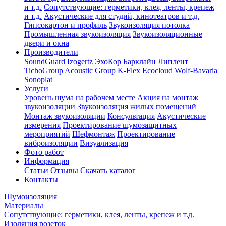
и т.д.
Сопутствующие: герметики, клея, ленты, крепеж
и т.д.
Акустические для студий, кинотеатров и т.д.
Гипсокартон и профиль
Звукоизоляция потолка
Промышленная звукоизоляция
Звукоизоляционные
двери и окна
Производители
SoundGuard
Izogertz
ЭхоКор
Барклайн
Липлент
TichoGroup
Acoustic Group
K-Flex
Ecocloud
Wolf-Bavaria
Sonoplat
Услуги
Уровень шума на рабочем месте
Акция на монтаж
звукоизоляции
Звукоизоляция жилых помещений
Монтаж звукоизоляции
Консультация
Акустические
измерения
Проектирование шумозащитных
мероприятий
Шефмонтаж
Проектирование
виброизоляции
Визуализация
Фото работ
Информация
Статьи
Отзывы
Скачать каталог
Контакты
Шумоизоляция
Материалы
Сопутствующие: герметики, клея, ленты, крепеж и т.д.
Изоляция розеток