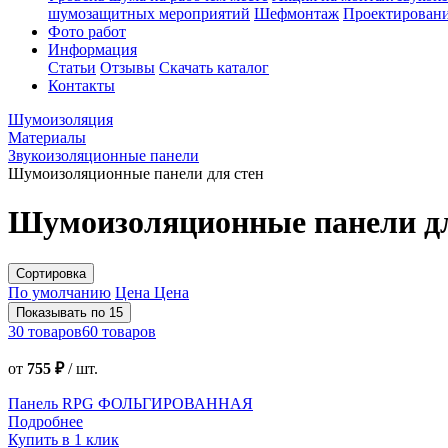
шумозащитных мероприятий
Шефмонтаж
Проектировани
Фото работ
Информация
Статьи
Отзывы
Скачать каталог
Контакты
Шумоизоляция
Материалы
Звукоизоляционные панели
Шумоизоляционные панели для стен
Шумоизоляционные панели дл
Сортировка
По умолчанию
Цена
Цена
Показывать по 15
30 товаров
60 товаров
от
755 ₽
/
шт.
Панель RPG ФОЛЬГИРОВАННАЯ
Подробнее
Купить в 1 клик