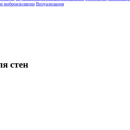
е виброизоляции
Визуализация
я стен