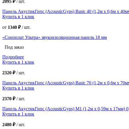
2095 ₽
/
шт.
Панель АкустикГипс (AcousticGyps) Basic 40 (1,2м x 0,6м x 40м
Купить в 1 клик
от
1340 ₽
/
шт.
«Соноплат Ультра» звукоизоляционная панель 18 мм
Под заказ
Подробнее
Купить в 1 клик
2320 ₽
/
шт.
Панель АкустикГипс (AcousticGyps) Basic 70 (1,2м x 0,6м x 70м
Купить в 1 клик
2370 ₽
/
шт.
Панель АкустикГипс (AcousticGyps) M1 (1,2м x 0,59м x 17мм) 0
Купить в 1 клик
2480 ₽
/
шт.