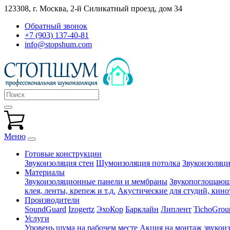
123308, г. Москва,
2-й Силикатный проезд, дом 34
Обратный звонок
+7 (903) 137-40-81
info@stopshum.com
Меню
Готовые конструкции
Звукоизоляция стен
Шумоизоляция потолка
Звукоизоляци
Материалы
Звукоизоляционные панели и мембраны
Звукопоглощающи
клея, ленты, крепеж и т.д.
Акустические для студий, кинот
Производители
SoundGuard
Izogertz
ЭхоКор
Барклайн
Липлент
TichoGrou
Услуги
Уровень шума на рабочем месте
Акция на монтаж звукои