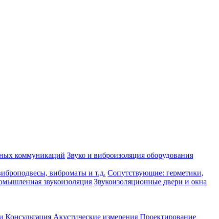
рных коммуникаций
Звуко и виброизоляция оборудования
иброподвесы, виброматы и т.д.
Сопутствующие: герметики,
омышленная звукоизоляция
Звукоизоляционные двери и окна
и
Консультация
Акустические измерения
Проектирование