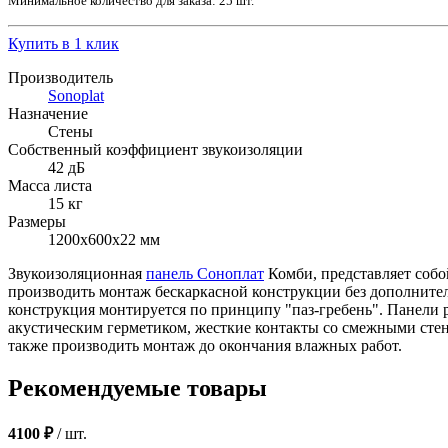
Минимальное количество для заказа: 25 шт.
Купить в 1 клик
Производитель
Sonoplat
Назначение
Стены
Собственный коэффициент звукоизоляции
42 дБ
Масса листа
15 кг
Размеры
1200х600х22 мм
Звукоизоляционная
панель Соноплат
Комби, представляет соб
производить монтаж бескаркасной конструкции без дополните
конструкция монтируется по принципу "паз-гребень". Панели 
акустическим герметиком, жесткие контакты со смежными сте
также производить монтаж до окончания влажных работ.
Рекомендуемые товары
4100 ₽
/
шт.