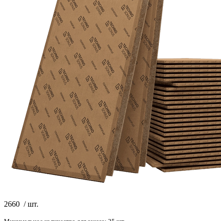
2660
/
шт.