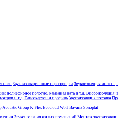
я пола
Звукоизоляционные перегородки
Звукоизоляция инжене
е: полиэфирное полотно, каменная вата и т.д.
Виброизоляция: в
еатров и т.д.
Гипсокартон и профиль
Звукоизоляция потолка
Пр
p
Acoustic Group
K-Flex
Ecocloud
Wolf-Bavaria
Sonoplat
золяции
Звукоизоляция жилых помещений
Монтаж звукоизоляци