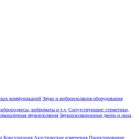
рных коммуникаций
Звуко и виброизоляция оборудования
иброподвесы, виброматы и т.д.
Сопутствующие: герметики,
омышленная звукоизоляция
Звукоизоляционные двери и окна
и
Консультация
Акустические измерения
Проектирование