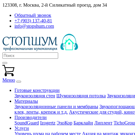
123308, г. Москва,
2-й Силикатный проезд, дом 34
Обратный звонок
+7 (903) 137-40-81
info@stopshum.com
Меню
Готовые конструкции
Звукоизоляция стен
Шумоизоляция потолка
Звукоизоляци
Материалы
Звукоизоляционные панели и мембраны
Звукопоглощающи
клея, ленты, крепеж и т.д.
Акустические для студий, кинот
Производители
SoundGuard
Izogertz
ЭхоКор
Барклайн
Липлент
TichoGrou
Услуги
Уровень шума на рабочем месте
Акция на монтаж звукои