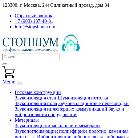
123308, г. Москва,
2-й Силикатный проезд, дом 34
Обратный звонок
+7 (903) 137-40-81
info@stopshum.com
Меню
Готовые конструкции
Звукоизоляция стен
Шумоизоляция потолка
Звукоизоляция пола
Звукоизоляционные перегородки
Звукоизоляция инженерных коммуникаций
Звуко и
виброизоляция оборудования
Материалы
Звукоизоляционные панели и мембраны
Звукопоглощающие: полиэфирное полотно, каменная
вата и т.д.
Виброизоляция: виброподвесы, виброматы