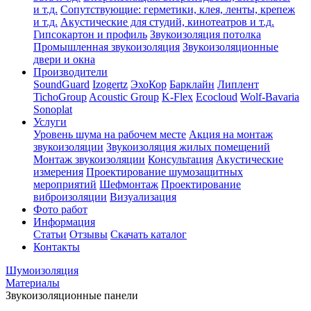
и т.д.
Сопутствующие: герметики, клея, ленты, крепеж
и т.д.
Акустические для студий, кинотеатров и т.д.
Гипсокартон и профиль
Звукоизоляция потолка
Промышленная звукоизоляция
Звукоизоляционные
двери и окна
Производители
SoundGuard
Izogertz
ЭхоКор
Барклайн
Липлент
TichoGroup
Acoustic Group
K-Flex
Ecocloud
Wolf-Bavaria
Sonoplat
Услуги
Уровень шума на рабочем месте
Акция на монтаж
звукоизоляции
Звукоизоляция жилых помещений
Монтаж звукоизоляции
Консультация
Акустические
измерения
Проектирование шумозащитных
мероприятий
Шефмонтаж
Проектирование
виброизоляции
Визуализация
Фото работ
Информация
Статьи
Отзывы
Скачать каталог
Контакты
Шумоизоляция
Материалы
Звукоизоляционные панели