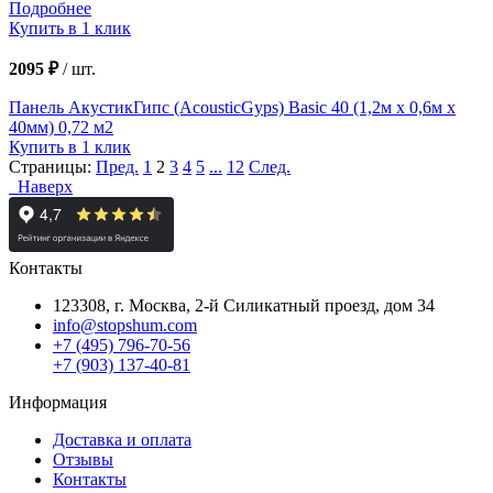
Подробнее
Купить в 1 клик
2095 ₽
/
шт.
Панель АкустикГипс (AcousticGyps) Basic 40 (1,2м x 0,6м x
40мм) 0,72 м2
Купить в 1 клик
Страницы:
Пред.
1
2
3
4
5
...
12
След.
Наверх
Контакты
123308, г. Москва,
2-й Силикатный проезд, дом 34
info@stopshum.com
+7 (495) 796-70-56
+7 (903) 137-40-81
Информация
Доставка и оплата
Отзывы
Контакты