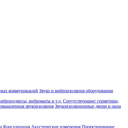
рных коммуникаций
Звуко и виброизоляция оборудования
иброподвесы, виброматы и т.д.
Сопутствующие: герметики,
омышленная звукоизоляция
Звукоизоляционные двери и окна
и
Консультация
Акустические измерения
Проектирование