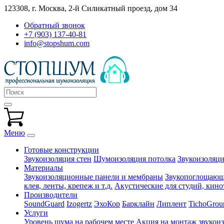
123308, г. Москва,
2-й Силикатный проезд, дом 34
Обратный звонок
+7 (903) 137-40-81
info@stopshum.com
Меню
Готовые конструкции
Звукоизоляция стен
Шумоизоляция потолка
Звукоизоляци
Материалы
Звукоизоляционные панели и мембраны
Звукопоглощающи
клея, ленты, крепеж и т.д.
Акустические для студий, кинот
Производители
SoundGuard
Izogertz
ЭхоКор
Барклайн
Липлент
TichoGrou
Услуги
Уровень шума на рабочем месте
Акция на монтаж звукои