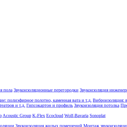
я пола
Звукоизоляционные перегородки
Звукоизоляция инжене
е: полиэфирное полотно, каменная вата и т.д.
Виброизоляция: в
еатров и т.д.
Гипсокартон и профиль
Звукоизоляция потолка
Пр
p
Acoustic Group
K-Flex
Ecocloud
Wolf-Bavaria
Sonoplat
золяции
Звукоизоляция жилых помещений
Монтаж звукоизоляци