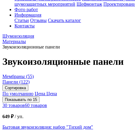
шумозащитных мероприятий
Шефмонтаж
Проектировани
Фото работ
Информация
Статьи
Отзывы
Скачать каталог
Контакты
Шумоизоляция
Материалы
Звукоизоляционные панели
Звукоизоляционные панели
Мембраны
(55)
Панели
(122)
Сортировка
По умолчанию
Цена
Цена
Показывать по 15
30 товаров
60 товаров
649 ₽
/
уп.
Бытовая звукоизоляция: набор "Тихий дом"