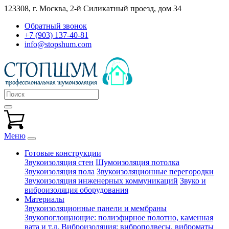
123308, г. Москва,
2-й Силикатный проезд, дом 34
Обратный звонок
+7 (903) 137-40-81
info@stopshum.com
Меню
Готовые конструкции
Звукоизоляция стен
Шумоизоляция потолка
Звукоизоляция пола
Звукоизоляционные перегородки
Звукоизоляция инженерных коммуникаций
Звуко и
виброизоляция оборудования
Материалы
Звукоизоляционные панели и мембраны
Звукопоглощающие: полиэфирное полотно, каменная
вата и т.д.
Виброизоляция: виброподвесы, виброматы