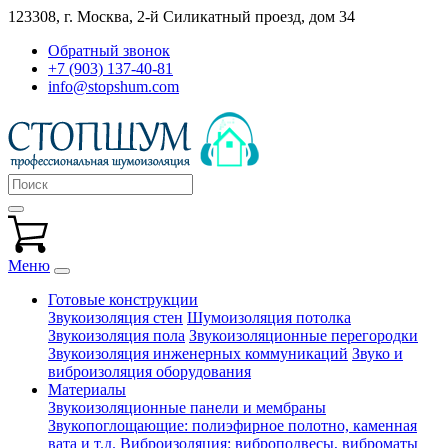
123308, г. Москва,
2-й Силикатный проезд, дом 34
Обратный звонок
+7 (903) 137-40-81
info@stopshum.com
Меню
Готовые конструкции
Звукоизоляция стен
Шумоизоляция потолка
Звукоизоляция пола
Звукоизоляционные перегородки
Звукоизоляция инженерных коммуникаций
Звуко и
виброизоляция оборудования
Материалы
Звукоизоляционные панели и мембраны
Звукопоглощающие: полиэфирное полотно, каменная
вата и т.д.
Виброизоляция: виброподвесы, виброматы