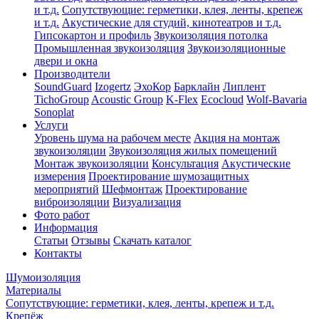
и т.д.
Сопутствующие: герметики, клея, ленты, крепеж
и т.д.
Акустические для студий, кинотеатров и т.д.
Гипсокартон и профиль
Звукоизоляция потолка
Промышленная звукоизоляция
Звукоизоляционные
двери и окна
Производители
SoundGuard
Izogertz
ЭхоКор
Барклайн
Липлент
TichoGroup
Acoustic Group
K-Flex
Ecocloud
Wolf-Bavaria
Sonoplat
Услуги
Уровень шума на рабочем месте
Акция на монтаж
звукоизоляции
Звукоизоляция жилых помещений
Монтаж звукоизоляции
Консультация
Акустические
измерения
Проектирование шумозащитных
мероприятий
Шефмонтаж
Проектирование
виброизоляции
Визуализация
Фото работ
Информация
Статьи
Отзывы
Скачать каталог
Контакты
Шумоизоляция
Материалы
Сопутствующие: герметики, клея, ленты, крепеж и т.д.
Крепёж