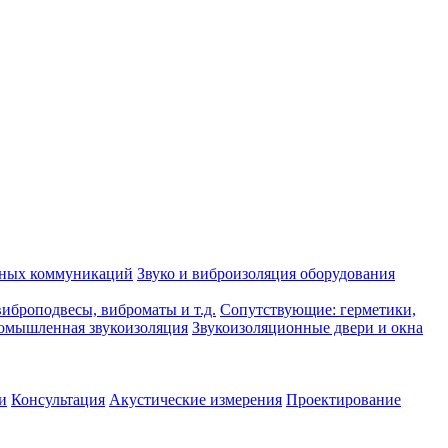
рных коммуникаций
Звуко и виброизоляция оборудования
иброподвесы, виброматы и т.д.
Сопутствующие: герметики,
омышленная звукоизоляция
Звукоизоляционные двери и окна
и
Консультация
Акустические измерения
Проектирование