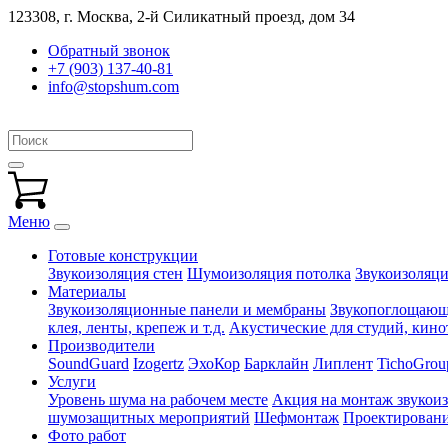
123308, г. Москва,
2-й Силикатный проезд, дом 34
Обратный звонок
+7 (903) 137-40-81
info@stopshum.com
Меню
Готовые конструкции
Звукоизоляция стен
Шумоизоляция потолка
Звукоизоляци
Материалы
Звукоизоляционные панели и мембраны
Звукопоглощающи
клея, ленты, крепеж и т.д.
Акустические для студий, кинот
Производители
SoundGuard
Izogertz
ЭхоКор
Барклайн
Липлент
TichoGrou
Услуги
Уровень шума на рабочем месте
Акция на монтаж звукои
шумозащитных мероприятий
Шефмонтаж
Проектировани
Фото работ