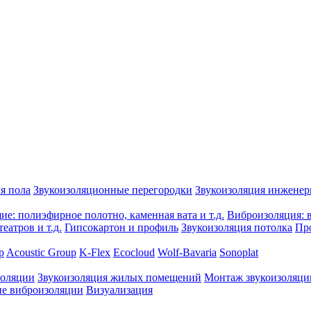
я пола
Звукоизоляционные перегородки
Звукоизоляция инжене
е: полиэфирное полотно, каменная вата и т.д.
Виброизоляция: в
еатров и т.д.
Гипсокартон и профиль
Звукоизоляция потолка
Пр
p
Acoustic Group
K-Flex
Ecocloud
Wolf-Bavaria
Sonoplat
золяции
Звукоизоляция жилых помещений
Монтаж звукоизоляци
е виброизоляции
Визуализация