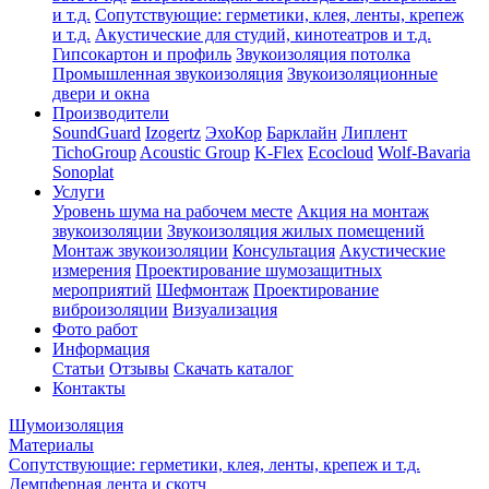
и т.д.
Сопутствующие: герметики, клея, ленты, крепеж
и т.д.
Акустические для студий, кинотеатров и т.д.
Гипсокартон и профиль
Звукоизоляция потолка
Промышленная звукоизоляция
Звукоизоляционные
двери и окна
Производители
SoundGuard
Izogertz
ЭхоКор
Барклайн
Липлент
TichoGroup
Acoustic Group
K-Flex
Ecocloud
Wolf-Bavaria
Sonoplat
Услуги
Уровень шума на рабочем месте
Акция на монтаж
звукоизоляции
Звукоизоляция жилых помещений
Монтаж звукоизоляции
Консультация
Акустические
измерения
Проектирование шумозащитных
мероприятий
Шефмонтаж
Проектирование
виброизоляции
Визуализация
Фото работ
Информация
Статьи
Отзывы
Скачать каталог
Контакты
Шумоизоляция
Материалы
Сопутствующие: герметики, клея, ленты, крепеж и т.д.
Демпферная лента и скотч