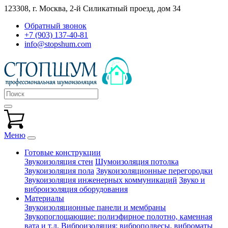
123308, г. Москва,
2-й Силикатный проезд, дом 34
Обратный звонок
+7 (903) 137-40-81
info@stopshum.com
Меню
Готовые конструкции
Звукоизоляция стен
Шумоизоляция потолка
Звукоизоляция пола
Звукоизоляционные перегородки
Звукоизоляция инженерных коммуникаций
Звуко и
виброизоляция оборудования
Материалы
Звукоизоляционные панели и мембраны
Звукопоглощающие: полиэфирное полотно, каменная
вата и т.д.
Виброизоляция: виброподвесы, виброматы