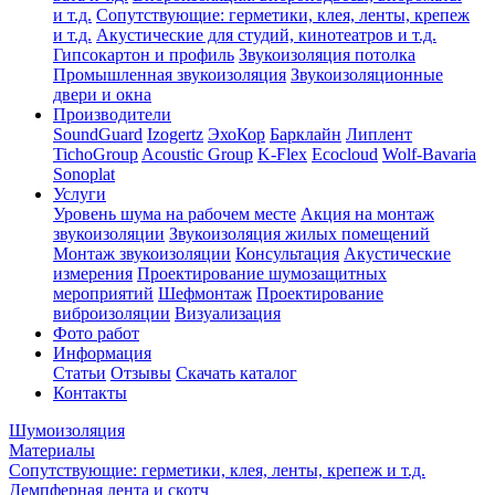
и т.д.
Сопутствующие: герметики, клея, ленты, крепеж
и т.д.
Акустические для студий, кинотеатров и т.д.
Гипсокартон и профиль
Звукоизоляция потолка
Промышленная звукоизоляция
Звукоизоляционные
двери и окна
Производители
SoundGuard
Izogertz
ЭхоКор
Барклайн
Липлент
TichoGroup
Acoustic Group
K-Flex
Ecocloud
Wolf-Bavaria
Sonoplat
Услуги
Уровень шума на рабочем месте
Акция на монтаж
звукоизоляции
Звукоизоляция жилых помещений
Монтаж звукоизоляции
Консультация
Акустические
измерения
Проектирование шумозащитных
мероприятий
Шефмонтаж
Проектирование
виброизоляции
Визуализация
Фото работ
Информация
Статьи
Отзывы
Скачать каталог
Контакты
Шумоизоляция
Материалы
Сопутствующие: герметики, клея, ленты, крепеж и т.д.
Демпферная лента и скотч