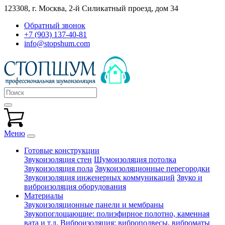
123308, г. Москва,
2-й Силикатный проезд, дом 34
Обратный звонок
+7 (903) 137-40-81
info@stopshum.com
Меню
Готовые конструкции
Звукоизоляция стен
Шумоизоляция потолка
Звукоизоляция пола
Звукоизоляционные перегородки
Звукоизоляция инженерных коммуникаций
Звуко и
виброизоляция оборудования
Материалы
Звукоизоляционные панели и мембраны
Звукопоглощающие: полиэфирное полотно, каменная
вата и т.д.
Виброизоляция: виброподвесы, виброматы