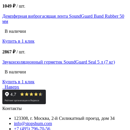
1049 ₽
/
шт.
Демпферная виброгасящая лента SoundGuard Band Rubber 50
мм
В наличии
Купить в 1 клик
2867 ₽
/
шт.
Звукоизоляционный герметик SoundGuard Seal 5 л (7 кг)
В наличии
Купить в 1 клик
Наверх
Контакты
123308, г. Москва,
2-й Силикатный проезд, дом 34
info@stopshum.com
+7 (495) 796-70-56