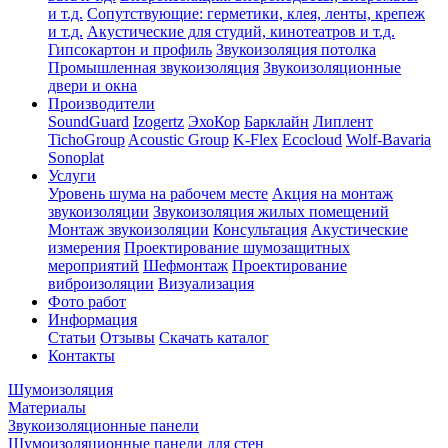
и т.д.
Сопутствующие: герметики, клея, ленты, крепеж
и т.д.
Акустические для студий, кинотеатров и т.д.
Гипсокартон и профиль
Звукоизоляция потолка
Промышленная звукоизоляция
Звукоизоляционные
двери и окна
Производители
SoundGuard
Izogertz
ЭхоКор
Барклайн
Липлент
TichoGroup
Acoustic Group
K-Flex
Ecocloud
Wolf-Bavaria
Sonoplat
Услуги
Уровень шума на рабочем месте
Акция на монтаж
звукоизоляции
Звукоизоляция жилых помещений
Монтаж звукоизоляции
Консультация
Акустические
измерения
Проектирование шумозащитных
мероприятий
Шефмонтаж
Проектирование
виброизоляции
Визуализация
Фото работ
Информация
Статьи
Отзывы
Скачать каталог
Контакты
Шумоизоляция
Материалы
Звукоизоляционные панели
Шумоизоляционные панели для стен