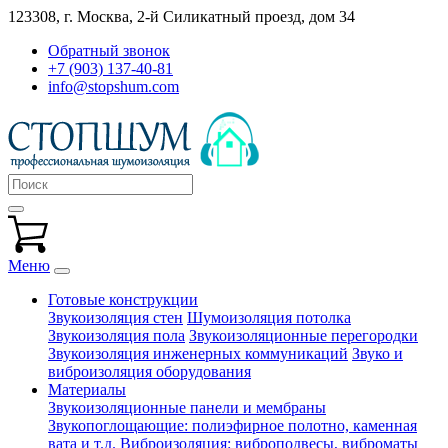
123308, г. Москва,
2-й Силикатный проезд, дом 34
Обратный звонок
+7 (903) 137-40-81
info@stopshum.com
Меню
Готовые конструкции
Звукоизоляция стен
Шумоизоляция потолка
Звукоизоляция пола
Звукоизоляционные перегородки
Звукоизоляция инженерных коммуникаций
Звуко и
виброизоляция оборудования
Материалы
Звукоизоляционные панели и мембраны
Звукопоглощающие: полиэфирное полотно, каменная
вата и т.д.
Виброизоляция: виброподвесы, виброматы