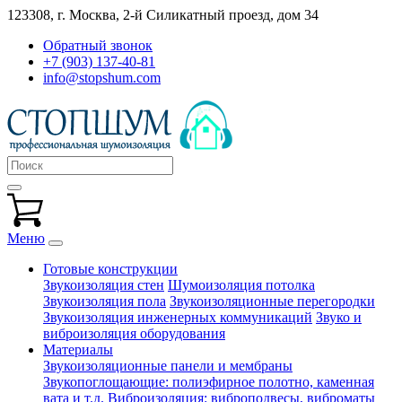
123308, г. Москва,
2-й Силикатный проезд, дом 34
Обратный звонок
+7 (903) 137-40-81
info@stopshum.com
Меню
Готовые конструкции
Звукоизоляция стен
Шумоизоляция потолка
Звукоизоляция пола
Звукоизоляционные перегородки
Звукоизоляция инженерных коммуникаций
Звуко и
виброизоляция оборудования
Материалы
Звукоизоляционные панели и мембраны
Звукопоглощающие: полиэфирное полотно, каменная
вата и т.д.
Виброизоляция: виброподвесы, виброматы