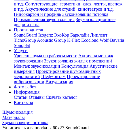
и т.д.
Сопутствующие: герметики, клея, ленты, крепеж
и т.д.
Акустические для студий, кинотеатров и т.д.
Гипсокартон и профиль
Звукоизоляция потолка
Промышленная звукоизоляция
Звукоизоляционные
двери и окна
Производители
SoundGuard
Izogertz
ЭхоКор
Барклайн
Липлент
TichoGroup
Acoustic Group
K-Flex
Ecocloud
Wolf-Bavaria
Sonoplat
Услуги
Уровень шума на рабочем месте
Акция на монтаж
звукоизоляции
Звукоизоляция жилых помещений
Монтаж звукоизоляции
Консультация
Акустические
измерения
Проектирование шумозащитных
мероприятий
Шефмонтаж
Проектирование
виброизоляции
Визуализация
Фото работ
Информация
Статьи
Отзывы
Скачать каталог
Контакты
Шумоизоляция
Материалы
Звукоизоляция потолка
Удлинитель для профиля 60х27 SoundGuard