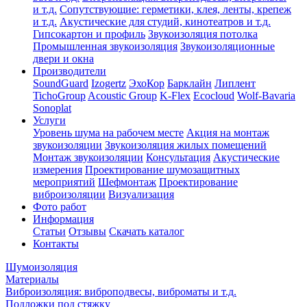
и т.д.
Сопутствующие: герметики, клея, ленты, крепеж
и т.д.
Акустические для студий, кинотеатров и т.д.
Гипсокартон и профиль
Звукоизоляция потолка
Промышленная звукоизоляция
Звукоизоляционные
двери и окна
Производители
SoundGuard
Izogertz
ЭхоКор
Барклайн
Липлент
TichoGroup
Acoustic Group
K-Flex
Ecocloud
Wolf-Bavaria
Sonoplat
Услуги
Уровень шума на рабочем месте
Акция на монтаж
звукоизоляции
Звукоизоляция жилых помещений
Монтаж звукоизоляции
Консультация
Акустические
измерения
Проектирование шумозащитных
мероприятий
Шефмонтаж
Проектирование
виброизоляции
Визуализация
Фото работ
Информация
Статьи
Отзывы
Скачать каталог
Контакты
Шумоизоляция
Материалы
Виброизоляция: виброподвесы, виброматы и т.д.
Подложки под стяжку