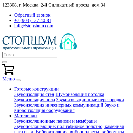
123308, г. Москва,
2-й Силикатный проезд, дом 34
Обратный звонок
+7 (903) 137-40-81
info@stopshum.com
Меню
Готовые конструкции
Звукоизоляция стен
Шумоизоляция потолка
Звукоизоляция пола
Звукоизоляционные перегородки
Звукоизоляция инженерных коммуникаций
Звуко и
виброизоляция оборудования
Материалы
Звукоизоляционные панели и мембраны
Звукопоглощающие: полиэфирное полотно, каменная
вата и т.д.
Виброизоляция: виброподвесы, виброматы