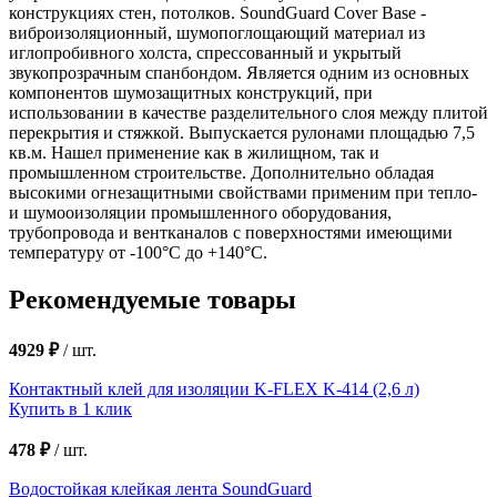
конструкциях стен, потолков. SoundGuard Cover Base -
виброизоляционный, шумопоглощающий материал из
иглопробивного холста, спрессованный и укрытый
звукопрозрачным спанбондом. Является одним из основных
компонентов шумозащитных конструкций, при
использовании в качестве разделительного слоя между плитой
перекрытия и стяжкой. Выпускается рулонами площадью 7,5
кв.м. Нашел применение как в жилищном, так и
промышленном строительстве. Дополнительно обладая
высокими огнезащитными свойствами применим при тепло-
и шумооизоляции промышленного оборудования,
трубопровода и вентканалов с поверхностями имеющими
температуру от -100°С до +140°С.
Рекомендуемые товары
4929 ₽
/
шт.
Контактный клей для изоляции K-FLEX K-414 (2,6 л)
Купить в 1 клик
478 ₽
/
шт.
Водостойкая клейкая лента SoundGuard