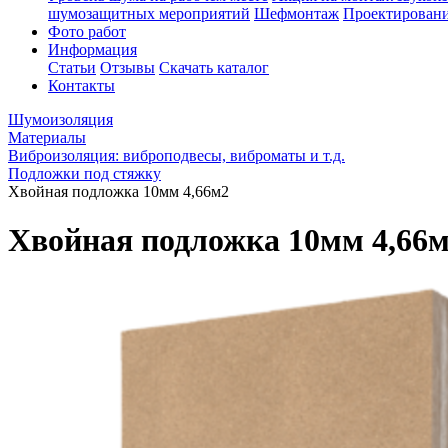
шумозащитных мероприятий
Шефмонтаж
Проектировани
Фото работ
Информация
Статьи
Отзывы
Скачать каталог
Контакты
Шумоизоляция
Материалы
Виброизоляция: виброподвесы, виброматы и т.д.
Подложки под стяжку
Хвойная подложка 10мм 4,66м2
Хвойная подложка 10мм 4,66