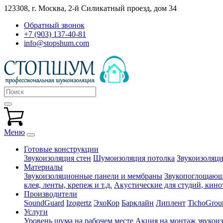
123308, г. Москва,
2-й Силикатный проезд, дом 34
Обратный звонок
+7 (903) 137-40-81
info@stopshum.com
Меню
Готовые конструкции
Звукоизоляция стен
Шумоизоляция потолка
Звукоизоляци
Материалы
Звукоизоляционные панели и мембраны
Звукопоглощающи
клея, ленты, крепеж и т.д.
Акустические для студий, кинот
Производители
SoundGuard
Izogertz
ЭхоКор
Барклайн
Липлент
TichoGrou
Услуги
Уровень шума на рабочем месте
Акция на монтаж звукои