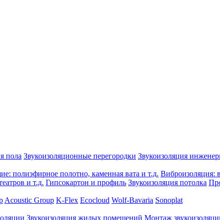
я пола
Звукоизоляционные перегородки
Звукоизоляция инжене
е: полиэфирное полотно, каменная вата и т.д.
Виброизоляция: в
еатров и т.д.
Гипсокартон и профиль
Звукоизоляция потолка
Пр
p
Acoustic Group
K-Flex
Ecocloud
Wolf-Bavaria
Sonoplat
золяции
Звукоизоляция жилых помещений
Монтаж звукоизоляци