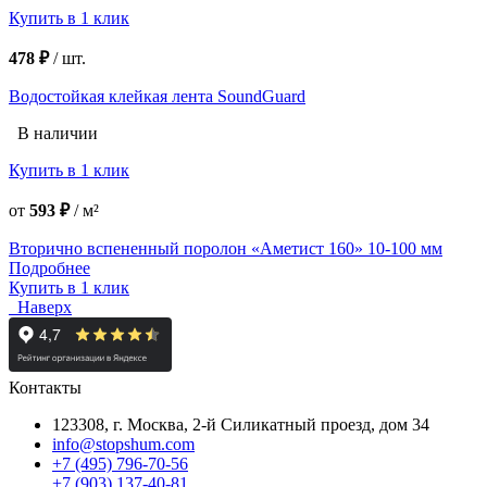
Купить в 1 клик
478 ₽
/
шт.
Водостойкая клейкая лента SoundGuard
В наличии
Купить в 1 клик
от
593 ₽
/
м²
Вторично вспененный поролон «Аметист 160» 10-100 мм
Подробнее
Купить в 1 клик
Наверх
Контакты
123308, г. Москва,
2-й Силикатный проезд, дом 34
info@stopshum.com
+7 (495) 796-70-56
+7 (903) 137-40-81