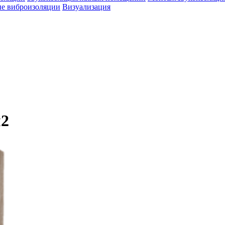
е виброизоляции
Визуализация
м2