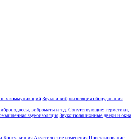
рных коммуникаций
Звуко и виброизоляция оборудования
иброподвесы, виброматы и т.д.
Сопутствующие: герметики,
омышленная звукоизоляция
Звукоизоляционные двери и окна
и
Консультация
Акустические измерения
Проектирование