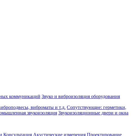
рных коммуникаций
Звуко и виброизоляция оборудования
иброподвесы, виброматы и т.д.
Сопутствующие: герметики,
омышленная звукоизоляция
Звукоизоляционные двери и окна
и
Консультация
Акустические измерения
Проектирование