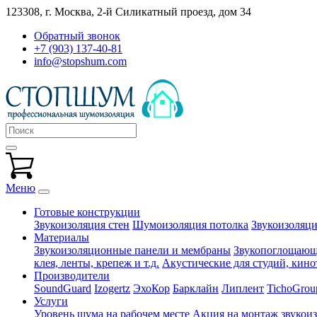
123308, г. Москва,
2-й Силикатный проезд, дом 34
Обратный звонок
+7 (903) 137-40-81
info@stopshum.com
Меню
Готовые конструкции
Звукоизоляция стен
Шумоизоляция потолка
Звукоизоляци
Материалы
Звукоизоляционные панели и мембраны
Звукопоглощающи
клея, ленты, крепеж и т.д.
Акустические для студий, кинот
Производители
SoundGuard
Izogertz
ЭхоКор
Барклайн
Липлент
TichoGrou
Услуги
Уровень шума на рабочем месте
Акция на монтаж звукои