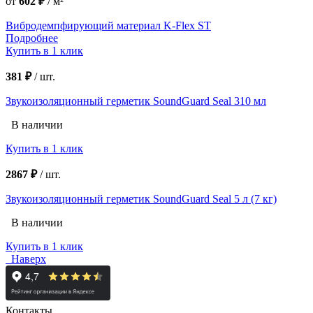
от
602 ₽
/
м²
Вибродемпфирующий материал K-Flex ST
Подробнее
Купить в 1 клик
381 ₽
/
шт.
Звукоизоляционный герметик SoundGuard Seal 310 мл
В наличии
Купить в 1 клик
2867 ₽
/
шт.
Звукоизоляционный герметик SoundGuard Seal 5 л (7 кг)
В наличии
Купить в 1 клик
Наверх
Контакты