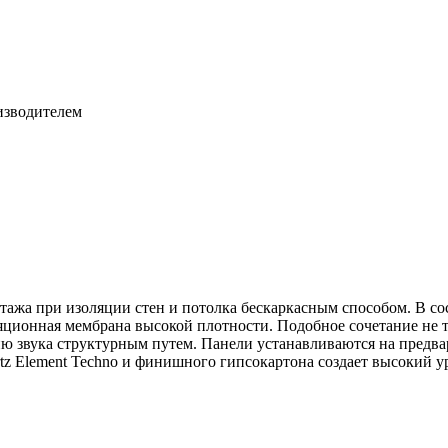
изводителем
нтажа при изоляции стен и потолка бескаркасным способом. В с
ционная мембрана высокой плотности. Подобное сочетание не т
нию звука структурным путем. Панели устанавливаются на пред
z Element Techno и финишного гипсокартона создает высокий у