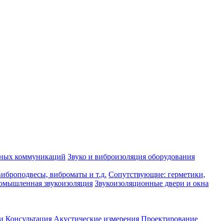
рных коммуникаций
Звуко и виброизоляция оборудования
иброподвесы, виброматы и т.д.
Сопутствующие: герметики,
омышленная звукоизоляция
Звукоизоляционные двери и окна
и
Консультация
Акустические измерения
Проектирование