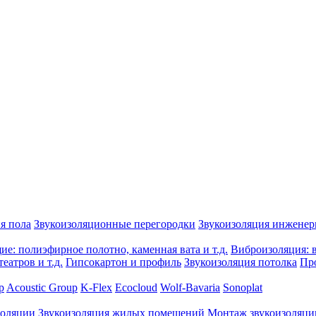
я пола
Звукоизоляционные перегородки
Звукоизоляция инжене
е: полиэфирное полотно, каменная вата и т.д.
Виброизоляция: в
еатров и т.д.
Гипсокартон и профиль
Звукоизоляция потолка
Пр
p
Acoustic Group
K-Flex
Ecocloud
Wolf-Bavaria
Sonoplat
золяции
Звукоизоляция жилых помещений
Монтаж звукоизоляци