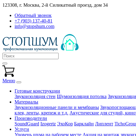
123308, г. Москва,
2-й Силикатный проезд, дом 34
Обратный звонок
+7 (903) 137-40-81
info@stopshum.com
Меню
Готовые конструкции
Звукоизоляция стен
Шумоизоляция потолка
Звукоизоляци
Материалы
Звукоизоляционные панели и мембраны
Звукопоглощающи
клея, ленты, крепеж и т.д.
Акустические для студий, кинот
Производители
SoundGuard
Izogertz
ЭхоКор
Барклайн
Липлент
TichoGrou
Услуги
Уровень шума на рабочем месте
Акция на монтаж звукои