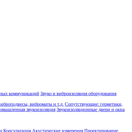
рных коммуникаций
Звуко и виброизоляция оборудования
иброподвесы, виброматы и т.д.
Сопутствующие: герметики,
омышленная звукоизоляция
Звукоизоляционные двери и окна
и
Консультация
Акустические измерения
Проектирование