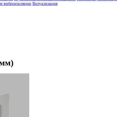
е виброизоляции
Визуализация
 мм)