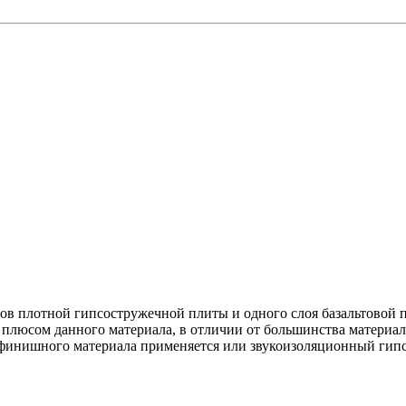
стов плотной гипсостружечной плиты и одного слоя базальтово
плюсом данного материала, в отличии от большинства материал
ве финишного материала применяется или звукоизоляционный ги