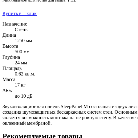
Минимальное количество для заказа: 1 шт.
Купить в 1 клик
Назначение
Стены
Длина
1250 мм
Высота
500 мм
Глубина
24 мм
Площадь
0,62 кв.м.
Масса
17 кг
ΔRw
до 10 дБ
Звукоизоляционная панель SleepPanel М состоящая из двух ли
создания шумозащитных бескаркасных систем стен. Основным 
является возможность монтажа на не ровную стену. В качест
оклеенный мембраной.
Рекомендуемые товары