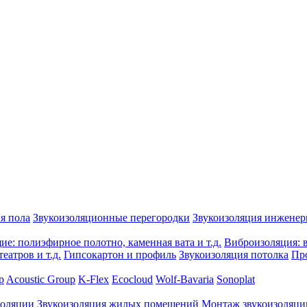
я пола
Звукоизоляционные перегородки
Звукоизоляция инжене
е: полиэфирное полотно, каменная вата и т.д.
Виброизоляция: в
еатров и т.д.
Гипсокартон и профиль
Звукоизоляция потолка
Пр
p
Acoustic Group
K-Flex
Ecocloud
Wolf-Bavaria
Sonoplat
золяции
Звукоизоляция жилых помещений
Монтаж звукоизоляци