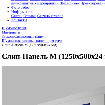
шумозащитных мероприятий
Шефмонтаж
Проектировани
Фото работ
Информация
Статьи
Отзывы
Скачать каталог
Контакты
Шумоизоляция
Материалы
Звукоизоляционные панели
Шумоизоляционные панели для стен
Слип-Панель М (1250х500х24 мм)
Слип-Панель М (1250х500х24