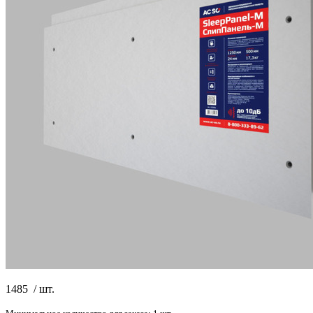
1485
/
шт.