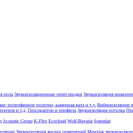
я пола
Звукоизоляционные перегородки
Звукоизоляция инжене
е: полиэфирное полотно, каменная вата и т.д.
Виброизоляция: в
еатров и т.д.
Гипсокартон и профиль
Звукоизоляция потолка
Пр
p
Acoustic Group
K-Flex
Ecocloud
Wolf-Bavaria
Sonoplat
золяции
Звукоизоляция жилых помещений
Монтаж звукоизоляци