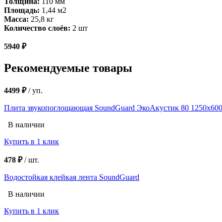
Толщина:
110 мм
Площадь:
1,44 м2
Масса:
25,8 кг
Количество слоёв:
2 шт
5940 ₽
Рекомендуемые товары
4499 ₽
/
уп.
Плита звукопоглощающая SoundGuard ЭкоАкустик 80 1250х600х
В наличии
Купить в 1 клик
478 ₽
/
шт.
Водостойкая клейкая лента SoundGuard
В наличии
Купить в 1 клик