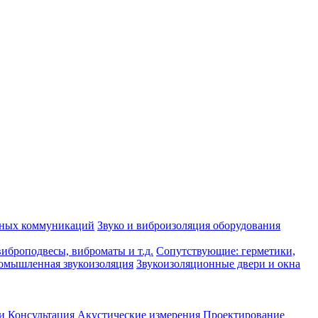
рных коммуникаций
Звуко и виброизоляция оборудования
иброподвесы, виброматы и т.д.
Сопутствующие: герметики,
омышленная звукоизоляция
Звукоизоляционные двери и окна
и
Консультация
Акустические измерения
Проектирование