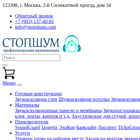
123308, г. Москва,
2-й Силикатный проезд, дом 34
Обратный звонок
+7 (903) 137-40-81
info@stopshum.com
Меню
Готовые конструкции
Звукоизоляция стен
Шумоизоляция потолка
Звукоизоляци
Материалы
Звукоизоляционные панели и мембраны
Звукопоглощающи
клея, ленты, крепеж и т.д.
Акустические для студий, кинот
Производители
SoundGuard
Izogertz
ЭхоКор
Барклайн
Липлент
TichoGrou
Услуги
Уровень шума на рабочем месте
Акция на монтаж звукои