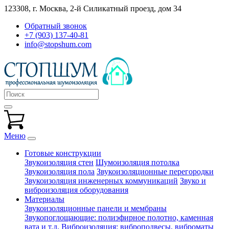
123308, г. Москва,
2-й Силикатный проезд, дом 34
Обратный звонок
+7 (903) 137-40-81
info@stopshum.com
Меню
Готовые конструкции
Звукоизоляция стен
Шумоизоляция потолка
Звукоизоляция пола
Звукоизоляционные перегородки
Звукоизоляция инженерных коммуникаций
Звуко и
виброизоляция оборудования
Материалы
Звукоизоляционные панели и мембраны
Звукопоглощающие: полиэфирное полотно, каменная
вата и т.д.
Виброизоляция: виброподвесы, виброматы