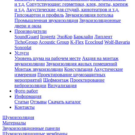
и т.д.
Сопутствующие: герметики, клея, ленты, крепеж
и т.д.
Акустические для студий, кинотеатров и т.д.
Гипсокартон и профиль
Звукоизоляция потолка
Промышленная звукоизоляция
Звукоизоляционные
двери и окна
Производители
SoundGuard
Izogertz
ЭхоКор
Барклайн
Липлент
TichoGroup
Acoustic Group
K-Flex
Ecocloud
Wolf-Bavaria
Sonoplat
Услуги
Уровень шума на рабочем месте
Акция на монтаж
звукоизоляции
Звукоизоляция жилых помещений
Монтаж звукоизоляции
Консультация
Акустические
измерения
Проектирование шумозащитных
мероприятий
Шефмонтаж
Проектирование
виброизоляции
Визуализация
Фото работ
Информация
Статьи
Отзывы
Скачать каталог
Контакты
Шумоизоляция
Материалы
Звукоизоляционные панели
Шумоизоляционные мембраны