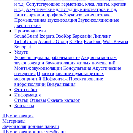
и т.д.
Сопутствующие: герметики, клея, ленты, крепеж
и т.д.
Акустические для студий, кинотеатров и т.д.
Гипсокартон и профиль
Звукоизоляция потолка
Промышленная звукоизоляция
Звукоизоляционные
двери и окна
Производители
SoundGuard
Izogertz
ЭхоКор
Барклайн
Липлент
TichoGroup
Acoustic Group
K-Flex
Ecocloud
Wolf-Bavaria
Sonoplat
Услуги
Уровень шума на рабочем месте
Акция на монтаж
звукоизоляции
Звукоизоляция жилых помещений
Монтаж звукоизоляции
Консультация
Акустические
измерения
Проектирование шумозащитных
мероприятий
Шефмонтаж
Проектирование
виброизоляции
Визуализация
Фото работ
Информация
Статьи
Отзывы
Скачать каталог
Контакты
Шумоизоляция
Материалы
Звукоизоляционные панели
Шумоизоляционные мембраны