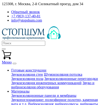
123308, г. Москва,
2-й Силикатный проезд, дом 34
Обратный звонок
+7 (903) 137-40-81
info@stopshum.com
Меню
Готовые конструкции
Звукоизоляция стен
Шумоизоляция потолка
Звукоизоляция пола
Звукоизоляционные перегородки
Звукоизоляция инженерных коммуникаций
Звуко и
виброизоляция оборудования
Материалы
Звукоизоляционные панели и мембраны
Звукопоглощающие: полиэфирное полотно, каменная
вата и т.д.
Виброизоляция: виброподвесы, виброматы