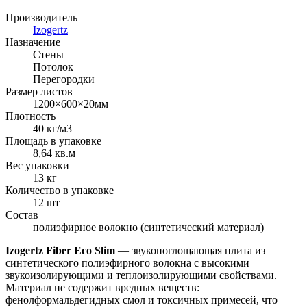
Производитель
Izogertz
Назначение
Стены
Потолок
Перегородки
Размер листов
1200×600×20мм
Плотность
40 кг/м3
Площадь в упаковке
8,64 кв.м
Вес упаковки
13 кг
Количество в упаковке
12 шт
Состав
полиэфирное волокно (синтетический материал)
Izogertz Fiber Eco Slim
— звукопоглощающая плита из
синтетического полиэфирного волокна с высокими
звукоизолирующими и теплоизолирующими свойствами.
Материал не содержит вредных веществ:
фенолформальдегидных смол и токсичных примесей, что