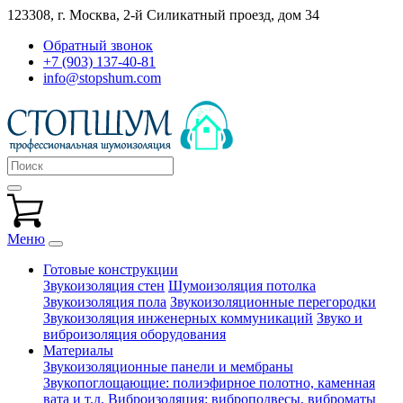
123308, г. Москва,
2-й Силикатный проезд, дом 34
Обратный звонок
+7 (903) 137-40-81
info@stopshum.com
Меню
Готовые конструкции
Звукоизоляция стен
Шумоизоляция потолка
Звукоизоляция пола
Звукоизоляционные перегородки
Звукоизоляция инженерных коммуникаций
Звуко и
виброизоляция оборудования
Материалы
Звукоизоляционные панели и мембраны
Звукопоглощающие: полиэфирное полотно, каменная
вата и т.д.
Виброизоляция: виброподвесы, виброматы