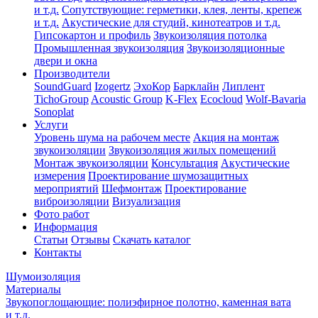
и т.д.
Сопутствующие: герметики, клея, ленты, крепеж
и т.д.
Акустические для студий, кинотеатров и т.д.
Гипсокартон и профиль
Звукоизоляция потолка
Промышленная звукоизоляция
Звукоизоляционные
двери и окна
Производители
SoundGuard
Izogertz
ЭхоКор
Барклайн
Липлент
TichoGroup
Acoustic Group
K-Flex
Ecocloud
Wolf-Bavaria
Sonoplat
Услуги
Уровень шума на рабочем месте
Акция на монтаж
звукоизоляции
Звукоизоляция жилых помещений
Монтаж звукоизоляции
Консультация
Акустические
измерения
Проектирование шумозащитных
мероприятий
Шефмонтаж
Проектирование
виброизоляции
Визуализация
Фото работ
Информация
Статьи
Отзывы
Скачать каталог
Контакты
Шумоизоляция
Материалы
Звукопоглощающие: полиэфирное полотно, каменная вата
и т.д.