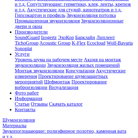
и т.д.
Сопутствующие: герметики, клея, ленты, крепеж
и т.д.
Акустические для студий, кинотеатров и т.д.
Гипсокартон и профиль
Звукоизоляция потолка
Промышленная звукоизоляция
Звукоизоляционные
двери и окна
Производители
SoundGuard
Izogertz
ЭхоКор
Барклайн
Липлент
TichoGroup
Acoustic Group
K-Flex
Ecocloud
Wolf-Bavaria
Sonoplat
Услуги
Уровень шума на рабочем месте
Акция на монтаж
звукоизоляции
Звукоизоляция жилых помещений
Монтаж звукоизоляции
Консультация
Акустические
измерения
Проектирование шумозащитных
мероприятий
Шефмонтаж
Проектирование
виброизоляции
Визуализация
Фото работ
Информация
Статьи
Отзывы
Скачать каталог
Контакты
Шумоизоляция
Материалы
Звукопоглощающие: полиэфирное полотно, каменная вата
и т.д.