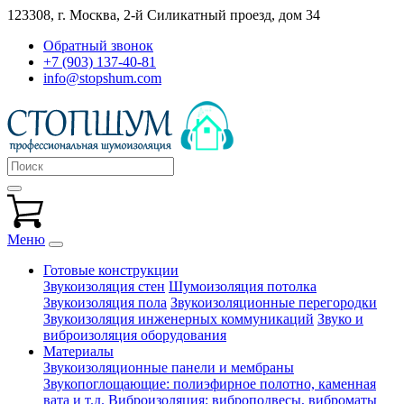
123308, г. Москва,
2-й Силикатный проезд, дом 34
Обратный звонок
+7 (903) 137-40-81
info@stopshum.com
Меню
Готовые конструкции
Звукоизоляция стен
Шумоизоляция потолка
Звукоизоляция пола
Звукоизоляционные перегородки
Звукоизоляция инженерных коммуникаций
Звуко и
виброизоляция оборудования
Материалы
Звукоизоляционные панели и мембраны
Звукопоглощающие: полиэфирное полотно, каменная
вата и т.д.
Виброизоляция: виброподвесы, виброматы