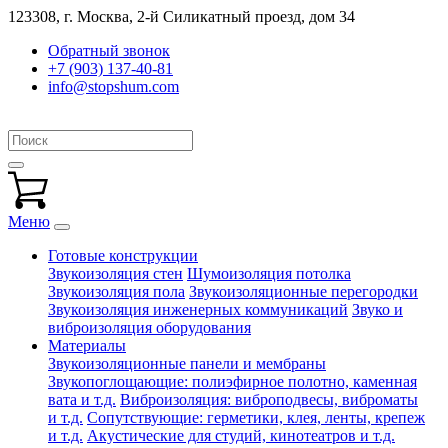
123308, г. Москва,
2-й Силикатный проезд, дом 34
Обратный звонок
+7 (903) 137-40-81
info@stopshum.com
Меню
Готовые конструкции
Звукоизоляция стен
Шумоизоляция потолка
Звукоизоляция пола
Звукоизоляционные перегородки
Звукоизоляция инженерных коммуникаций
Звуко и
виброизоляция оборудования
Материалы
Звукоизоляционные панели и мембраны
Звукопоглощающие: полиэфирное полотно, каменная
вата и т.д.
Виброизоляция: виброподвесы, виброматы
и т.д.
Сопутствующие: герметики, клея, ленты, крепеж
и т.д.
Акустические для студий, кинотеатров и т.д.