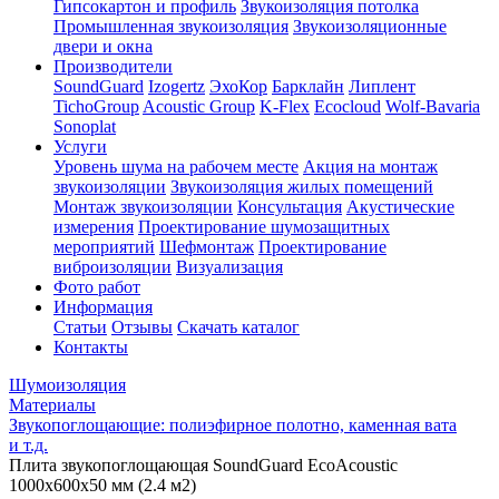
Гипсокартон и профиль
Звукоизоляция потолка
Промышленная звукоизоляция
Звукоизоляционные
двери и окна
Производители
SoundGuard
Izogertz
ЭхоКор
Барклайн
Липлент
TichoGroup
Acoustic Group
K-Flex
Ecocloud
Wolf-Bavaria
Sonoplat
Услуги
Уровень шума на рабочем месте
Акция на монтаж
звукоизоляции
Звукоизоляция жилых помещений
Монтаж звукоизоляции
Консультация
Акустические
измерения
Проектирование шумозащитных
мероприятий
Шефмонтаж
Проектирование
виброизоляции
Визуализация
Фото работ
Информация
Статьи
Отзывы
Скачать каталог
Контакты
Шумоизоляция
Материалы
Звукопоглощающие: полиэфирное полотно, каменная вата
и т.д.
Плита звукопоглощающая SoundGuard EcoAcoustic
1000х600х50 мм (2.4 м2)