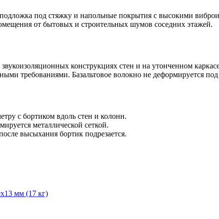
 подложка под стяжку и напольные покрытия с высокими вибро
помещения от бытовых и строительных шумов соседних этажей.
ких звукоизоляционных конструкциях стен и на утонченном карка
ми требованиями. Базальтовое волокно не деформируется под 
тру с бортиком вдоль стен и колонн.
мируется металлической сеткой.
после высыхания бортик подрезается.
13 мм (17 кг)