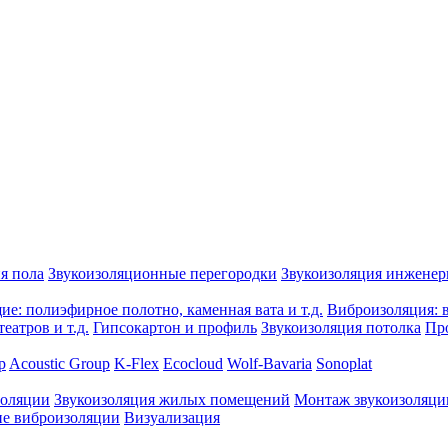
я пола
Звукоизоляционные перегородки
Звукоизоляция инжене
е: полиэфирное полотно, каменная вата и т.д.
Виброизоляция: в
еатров и т.д.
Гипсокартон и профиль
Звукоизоляция потолка
Пр
p
Acoustic Group
K-Flex
Ecocloud
Wolf-Bavaria
Sonoplat
золяции
Звукоизоляция жилых помещений
Монтаж звукоизоляци
е виброизоляции
Визуализация