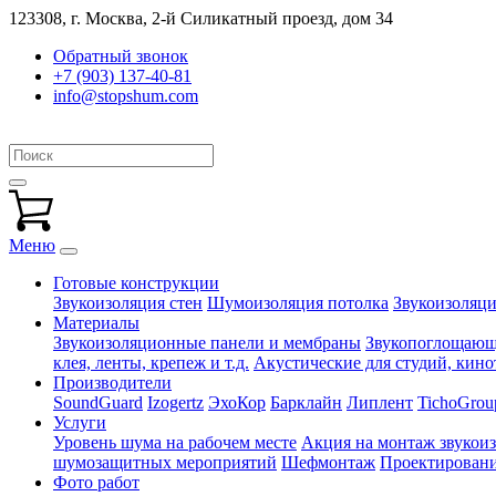
123308, г. Москва,
2-й Силикатный проезд, дом 34
Обратный звонок
+7 (903) 137-40-81
info@stopshum.com
Меню
Готовые конструкции
Звукоизоляция стен
Шумоизоляция потолка
Звукоизоляци
Материалы
Звукоизоляционные панели и мембраны
Звукопоглощающи
клея, ленты, крепеж и т.д.
Акустические для студий, кинот
Производители
SoundGuard
Izogertz
ЭхоКор
Барклайн
Липлент
TichoGrou
Услуги
Уровень шума на рабочем месте
Акция на монтаж звукои
шумозащитных мероприятий
Шефмонтаж
Проектировани
Фото работ