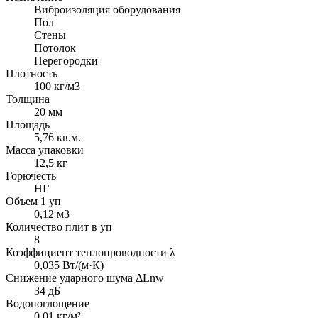
Виброизоляция оборудования
Пол
Стены
Потолок
Перегородки
Плотность
100 кг/м3
Толщина
20 мм
Площадь
5,76 кв.м.
Масса упаковки
12,5 кг
Горючесть
НГ
Объем 1 уп
0,12 м3
Количество плит в уп
8
Коэффициент теплопроводности λ
0,035 Вт/(м·К)
Снижение ударного шума ΔLnw
34 дБ
Водопоглощение
0,01 кг/м²