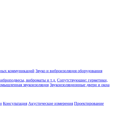
рных коммуникаций
Звуко и виброизоляция оборудования
иброподвесы, виброматы и т.д.
Сопутствующие: герметики,
омышленная звукоизоляция
Звукоизоляционные двери и окна
и
Консультация
Акустические измерения
Проектирование