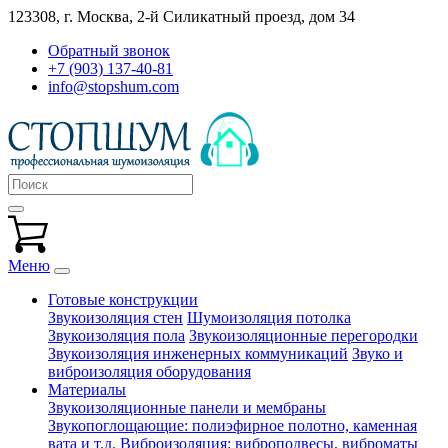
123308, г. Москва,
2-й Силикатный проезд, дом 34
Обратный звонок
+7 (903) 137-40-81
info@stopshum.com
Меню
Готовые конструкции
Звукоизоляция стен
Шумоизоляция потолка
Звукоизоляция пола
Звукоизоляционные перегородки
Звукоизоляция инженерных коммуникаций
Звуко и
виброизоляция оборудования
Материалы
Звукоизоляционные панели и мембраны
Звукопоглощающие: полиэфирное полотно, каменная
вата и т.д.
Виброизоляция: виброподвесы, виброматы