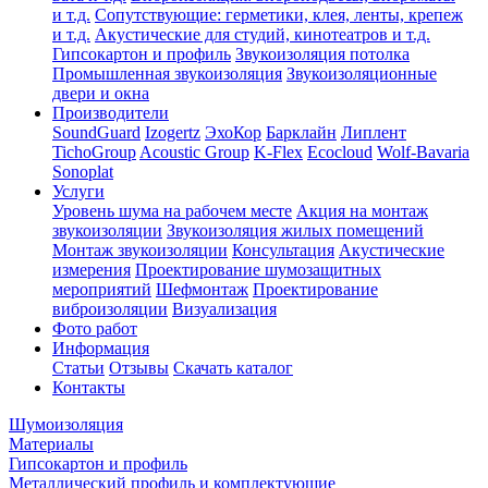
и т.д.
Сопутствующие: герметики, клея, ленты, крепеж
и т.д.
Акустические для студий, кинотеатров и т.д.
Гипсокартон и профиль
Звукоизоляция потолка
Промышленная звукоизоляция
Звукоизоляционные
двери и окна
Производители
SoundGuard
Izogertz
ЭхоКор
Барклайн
Липлент
TichoGroup
Acoustic Group
K-Flex
Ecocloud
Wolf-Bavaria
Sonoplat
Услуги
Уровень шума на рабочем месте
Акция на монтаж
звукоизоляции
Звукоизоляция жилых помещений
Монтаж звукоизоляции
Консультация
Акустические
измерения
Проектирование шумозащитных
мероприятий
Шефмонтаж
Проектирование
виброизоляции
Визуализация
Фото работ
Информация
Статьи
Отзывы
Скачать каталог
Контакты
Шумоизоляция
Материалы
Гипсокартон и профиль
Металлический профиль и комплектующие