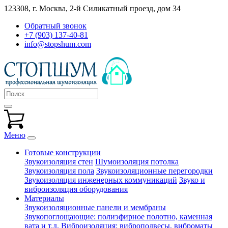
123308, г. Москва,
2-й Силикатный проезд, дом 34
Обратный звонок
+7 (903) 137-40-81
info@stopshum.com
Меню
Готовые конструкции
Звукоизоляция стен
Шумоизоляция потолка
Звукоизоляция пола
Звукоизоляционные перегородки
Звукоизоляция инженерных коммуникаций
Звуко и
виброизоляция оборудования
Материалы
Звукоизоляционные панели и мембраны
Звукопоглощающие: полиэфирное полотно, каменная
вата и т.д.
Виброизоляция: виброподвесы, виброматы