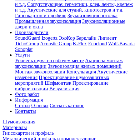
и т.д.
Сопутствующие: герметики, клея, ленты, крепеж
и т.д.
Акустические для студий, кинотеатров и т.д.
Гипсокартон и профиль
Звукоизоляция потолка
Промышленная звукоизоляция
Звукоизоляционные
двери и окна
Производители
SoundGuard
Izogertz
ЭхоКор
Барклайн
Липлент
TichoGroup
Acoustic Group
K-Flex
Ecocloud
Wolf-Bavaria
Sonoplat
Услуги
Уровень шума на рабочем месте
Акция на монтаж
звукоизоляции
Звукоизоляция жилых помещений
Монтаж звукоизоляции
Консультация
Акустические
измерения
Проектирование шумозащитных
мероприятий
Шефмонтаж
Проектирование
виброизоляции
Визуализация
Фото работ
Информация
Статьи
Отзывы
Скачать каталог
Контакты
Шумоизоляция
Материалы
Гипсокартон и профиль
Металлический профиль и комплектующие