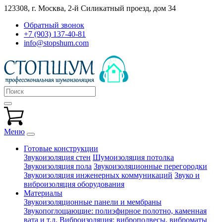
123308, г. Москва,
2-й Силикатный проезд, дом 34
Обратный звонок
+7 (903) 137-40-81
info@stopshum.com
Меню
Готовые конструкции
Звукоизоляция стен
Шумоизоляция потолка
Звукоизоляция пола
Звукоизоляционные перегородки
Звукоизоляция инженерных коммуникаций
Звуко и
виброизоляция оборудования
Материалы
Звукоизоляционные панели и мембраны
Звукопоглощающие: полиэфирное полотно, каменная
вата и т.д.
Виброизоляция: виброподвесы, виброматы