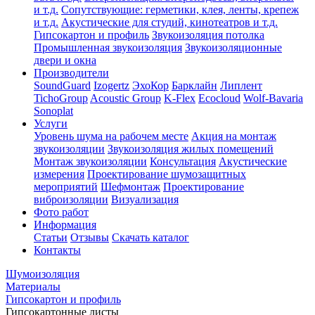
и т.д.
Сопутствующие: герметики, клея, ленты, крепеж
и т.д.
Акустические для студий, кинотеатров и т.д.
Гипсокартон и профиль
Звукоизоляция потолка
Промышленная звукоизоляция
Звукоизоляционные
двери и окна
Производители
SoundGuard
Izogertz
ЭхоКор
Барклайн
Липлент
TichoGroup
Acoustic Group
K-Flex
Ecocloud
Wolf-Bavaria
Sonoplat
Услуги
Уровень шума на рабочем месте
Акция на монтаж
звукоизоляции
Звукоизоляция жилых помещений
Монтаж звукоизоляции
Консультация
Акустические
измерения
Проектирование шумозащитных
мероприятий
Шефмонтаж
Проектирование
виброизоляции
Визуализация
Фото работ
Информация
Статьи
Отзывы
Скачать каталог
Контакты
Шумоизоляция
Материалы
Гипсокартон и профиль
Гипсокартонные листы