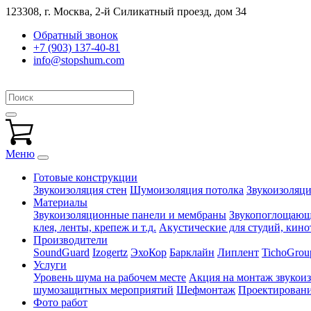
123308, г. Москва,
2-й Силикатный проезд, дом 34
Обратный звонок
+7 (903) 137-40-81
info@stopshum.com
Меню
Готовые конструкции
Звукоизоляция стен
Шумоизоляция потолка
Звукоизоляци
Материалы
Звукоизоляционные панели и мембраны
Звукопоглощающи
клея, ленты, крепеж и т.д.
Акустические для студий, кинот
Производители
SoundGuard
Izogertz
ЭхоКор
Барклайн
Липлент
TichoGrou
Услуги
Уровень шума на рабочем месте
Акция на монтаж звукои
шумозащитных мероприятий
Шефмонтаж
Проектировани
Фото работ