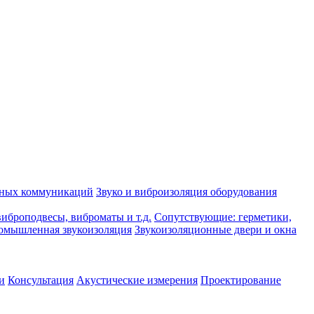
рных коммуникаций
Звуко и виброизоляция оборудования
иброподвесы, виброматы и т.д.
Сопутствующие: герметики,
омышленная звукоизоляция
Звукоизоляционные двери и окна
и
Консультация
Акустические измерения
Проектирование