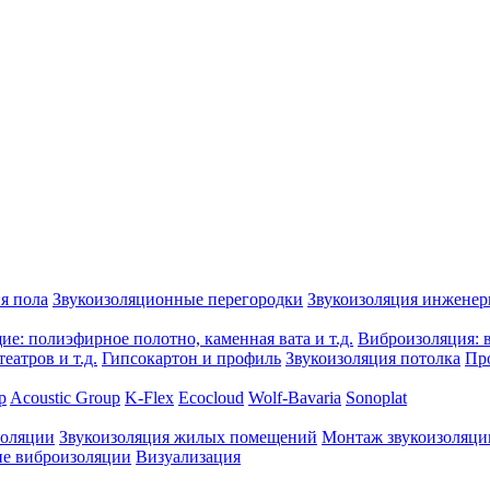
я пола
Звукоизоляционные перегородки
Звукоизоляция инжене
е: полиэфирное полотно, каменная вата и т.д.
Виброизоляция: в
еатров и т.д.
Гипсокартон и профиль
Звукоизоляция потолка
Пр
p
Acoustic Group
K-Flex
Ecocloud
Wolf-Bavaria
Sonoplat
золяции
Звукоизоляция жилых помещений
Монтаж звукоизоляци
е виброизоляции
Визуализация