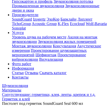
Гипсокартон и профиль
Звукоизоляция потолка
Промышленная звукоизоляция
Звукоизоляционные
двери и окна
Производители
SoundGuard
Izogertz
ЭхоКор
Барклайн
Липлент
TichoGroup
Acoustic Group
K-Flex
Ecocloud
Wolf-Bavaria
Sonoplat
Услуги
Уровень шума на рабочем месте
Акция на монтаж
звукоизоляции
Звукоизоляция жилых помещений
Монтаж звукоизоляции
Консультация
Акустические
измерения
Проектирование шумозащитных
мероприятий
Шефмонтаж
Проектирование
виброизоляции
Визуализация
Фото работ
Информация
Статьи
Отзывы
Скачать каталог
Контакты
Шумоизоляция
Материалы
Сопутствующие: герметики, клея, ленты, крепеж и т.д.
Герметик и клей
Пистолет под герметик SoundGuard Seal 600 мл