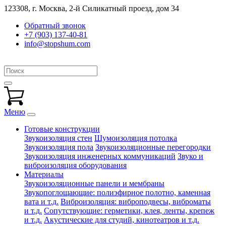
123308, г. Москва,
2-й Силикатный проезд, дом 34
Обратный звонок
+7 (903) 137-40-81
info@stopshum.com
Меню
Готовые конструкции
Звукоизоляция стен
Шумоизоляция потолка
Звукоизоляция пола
Звукоизоляционные перегородки
Звукоизоляция инженерных коммуникаций
Звуко и
виброизоляция оборудования
Материалы
Звукоизоляционные панели и мембраны
Звукопоглощающие: полиэфирное полотно, каменная
вата и т.д.
Виброизоляция: виброподвесы, виброматы
и т.д.
Сопутствующие: герметики, клея, ленты, крепеж
и т.д.
Акустические для студий, кинотеатров и т.д.