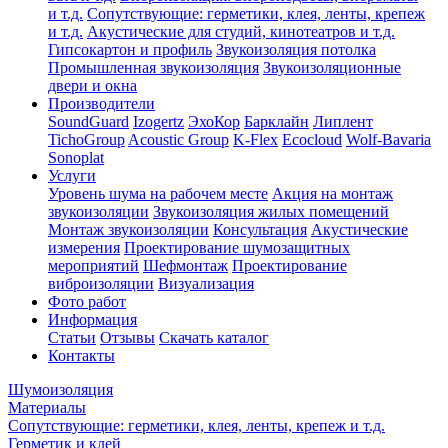
и т.д.
Сопутствующие: герметики, клея, ленты, крепеж
и т.д.
Акустические для студий, кинотеатров и т.д.
Гипсокартон и профиль
Звукоизоляция потолка
Промышленная звукоизоляция
Звукоизоляционные
двери и окна
Производители
SoundGuard
Izogertz
ЭхоКор
Барклайн
Липлент
TichoGroup
Acoustic Group
K-Flex
Ecocloud
Wolf-Bavaria
Sonoplat
Услуги
Уровень шума на рабочем месте
Акция на монтаж
звукоизоляции
Звукоизоляция жилых помещений
Монтаж звукоизоляции
Консультация
Акустические
измерения
Проектирование шумозащитных
мероприятий
Шефмонтаж
Проектирование
виброизоляции
Визуализация
Фото работ
Информация
Статьи
Отзывы
Скачать каталог
Контакты
Шумоизоляция
Материалы
Сопутствующие: герметики, клея, ленты, крепеж и т.д.
Герметик и клей