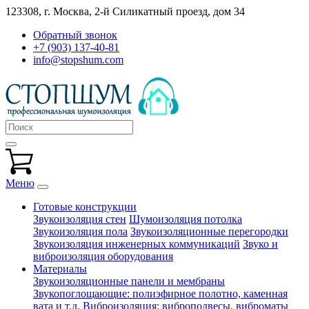
123308, г. Москва,
2-й Силикатный проезд, дом 34
Обратный звонок
+7 (903) 137-40-81
info@stopshum.com
Меню
Готовые конструкции
Звукоизоляция стен
Шумоизоляция потолка
Звукоизоляция пола
Звукоизоляционные перегородки
Звукоизоляция инженерных коммуникаций
Звуко и
виброизоляция оборудования
Материалы
Звукоизоляционные панели и мембраны
Звукопоглощающие: полиэфирное полотно, каменная
вата и т.д.
Виброизоляция: виброподвесы, виброматы