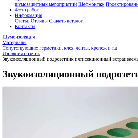
шумозащитных мероприятий
Шефмонтаж
Проектировани
Фото работ
Информация
Статьи
Отзывы
Скачать каталог
Контакты
Шумоизоляция
Материалы
Сопутствующие: герметики, клея, ленты, крепеж и т.д.
Изоляция розеток
Звукоизоляционный подрозетник пятисекционный встраиваемы
Звукоизоляционный подрозет