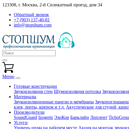
123308, г. Москва,
2-й Силикатный проезд, дом 34
Обратный звонок
+7 (903) 137-40-81
info@stopshum.com
Меню
Готовые конструкции
Звукоизоляция стен
Шумоизоляция потолка
Звукоизоляци
Материалы
Звукоизоляционные панели и мембраны
Звукопоглощающи
клея, ленты, крепеж и т.д.
Акустические для студий, кинот
Производители
SoundGuard
Izogertz
ЭхоКор
Барклайн
Липлент
TichoGrou
Услуги
Уровень шума на рабочем месте
Акция на монтаж звукои