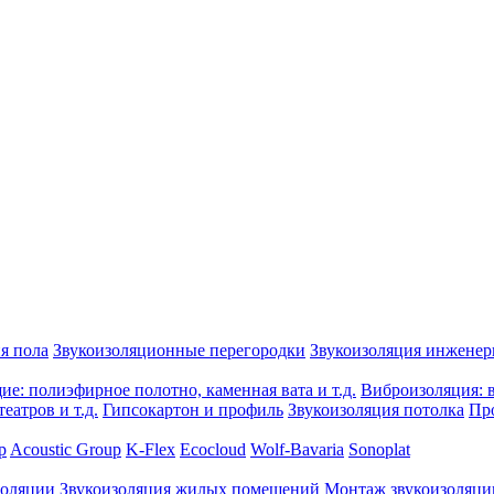
я пола
Звукоизоляционные перегородки
Звукоизоляция инжене
е: полиэфирное полотно, каменная вата и т.д.
Виброизоляция: в
еатров и т.д.
Гипсокартон и профиль
Звукоизоляция потолка
Пр
p
Acoustic Group
K-Flex
Ecocloud
Wolf-Bavaria
Sonoplat
золяции
Звукоизоляция жилых помещений
Монтаж звукоизоляци