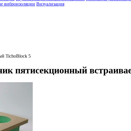
е виброизоляции
Визуализация
й TichoBlock 5
ник пятисекционный встраивае