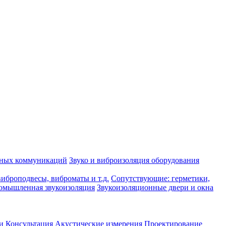
рных коммуникаций
Звуко и виброизоляция оборудования
иброподвесы, виброматы и т.д.
Сопутствующие: герметики,
омышленная звукоизоляция
Звукоизоляционные двери и окна
и
Консультация
Акустические измерения
Проектирование