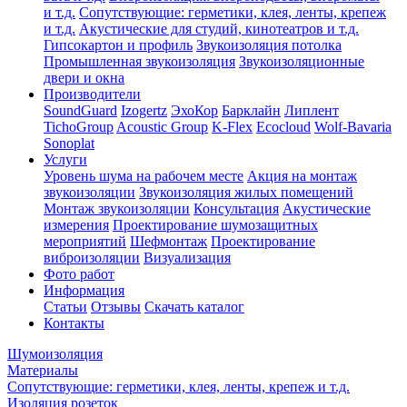
и т.д.
Сопутствующие: герметики, клея, ленты, крепеж
и т.д.
Акустические для студий, кинотеатров и т.д.
Гипсокартон и профиль
Звукоизоляция потолка
Промышленная звукоизоляция
Звукоизоляционные
двери и окна
Производители
SoundGuard
Izogertz
ЭхоКор
Барклайн
Липлент
TichoGroup
Acoustic Group
K-Flex
Ecocloud
Wolf-Bavaria
Sonoplat
Услуги
Уровень шума на рабочем месте
Акция на монтаж
звукоизоляции
Звукоизоляция жилых помещений
Монтаж звукоизоляции
Консультация
Акустические
измерения
Проектирование шумозащитных
мероприятий
Шефмонтаж
Проектирование
виброизоляции
Визуализация
Фото работ
Информация
Статьи
Отзывы
Скачать каталог
Контакты
Шумоизоляция
Материалы
Сопутствующие: герметики, клея, ленты, крепеж и т.д.
Изоляция розеток