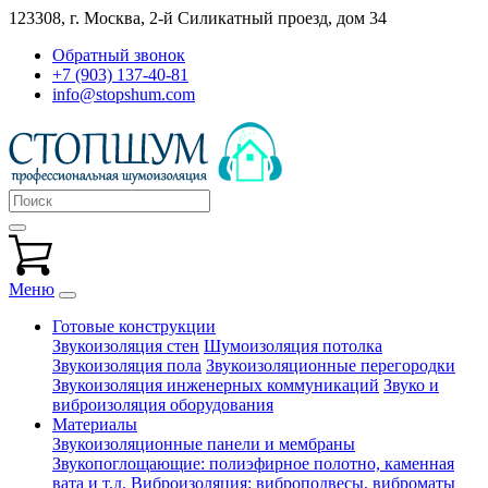
123308, г. Москва,
2-й Силикатный проезд, дом 34
Обратный звонок
+7 (903) 137-40-81
info@stopshum.com
Меню
Готовые конструкции
Звукоизоляция стен
Шумоизоляция потолка
Звукоизоляция пола
Звукоизоляционные перегородки
Звукоизоляция инженерных коммуникаций
Звуко и
виброизоляция оборудования
Материалы
Звукоизоляционные панели и мембраны
Звукопоглощающие: полиэфирное полотно, каменная
вата и т.д.
Виброизоляция: виброподвесы, виброматы