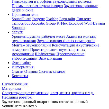
Гипсокартон и профиль
Звукоизоляция потолка
Промышленная звукоизоляция
Звукоизоляционные
двери и окна
Производители
SoundGuard
Izogertz
ЭхоКор
Барклайн
Липлент
TichoGroup
Acoustic Group
K-Flex
Ecocloud
Wolf-Bavaria
Sonoplat
Услуги
Уровень шума на рабочем месте
Акция на монтаж
звукоизоляции
Звукоизоляция жилых помещений
Монтаж звукоизоляции
Консультация
Акустические
измерения
Проектирование шумозащитных
мероприятий
Шефмонтаж
Проектирование
виброизоляции
Визуализация
Фото работ
Информация
Статьи
Отзывы
Скачать каталог
Контакты
Шумоизоляция
Материалы
Сопутствующие: герметики, клея, ленты, крепеж и т.д.
Изоляция розеток
Звукоизоляционный подрозетник пятисекционный
SoundGuard IzoBox 5