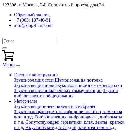
123308, г. Москва,
2-й Силикатный проезд, дом 34
Обратный звонок
+7 (903) 137-40-81
info@stopshum.com
Меню
Готовые конструкции
Звукоизоляция стен
Шумоизоляция потолка
Звукоизоляция пола
Звукоизоляционные перегородки
Звукоизоляция инженерных коммуникаций
Звуко и
виброизоляция оборудования
Материалы
Звукоизоляционные панели и мембраны
Звукопоглощающие: полиэфирное полотно, каменная
вата и т.д.
Виброизоляция: виброподвесы, виброматы
и т.д.
Сопутствующие: герметики, клея, ленты, крепеж
и т.д.
Акустические для студий, кинотеатров и т.д.