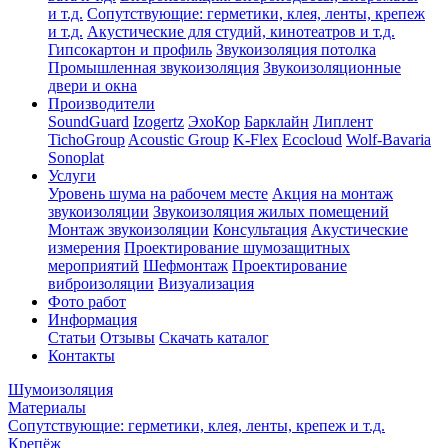
и т.д.
Сопутствующие: герметики, клея, ленты, крепеж
и т.д.
Акустические для студий, кинотеатров и т.д.
Гипсокартон и профиль
Звукоизоляция потолка
Промышленная звукоизоляция
Звукоизоляционные
двери и окна
Производители
SoundGuard
Izogertz
ЭхоКор
Барклайн
Липлент
TichoGroup
Acoustic Group
K-Flex
Ecocloud
Wolf-Bavaria
Sonoplat
Услуги
Уровень шума на рабочем месте
Акция на монтаж
звукоизоляции
Звукоизоляция жилых помещений
Монтаж звукоизоляции
Консультация
Акустические
измерения
Проектирование шумозащитных
мероприятий
Шефмонтаж
Проектирование
виброизоляции
Визуализация
Фото работ
Информация
Статьи
Отзывы
Скачать каталог
Контакты
Шумоизоляция
Материалы
Сопутствующие: герметики, клея, ленты, крепеж и т.д.
Крепёж