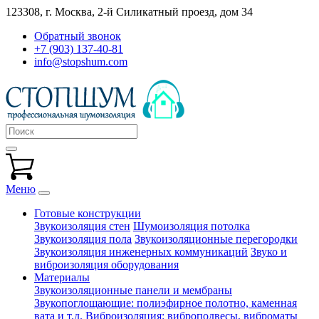
123308, г. Москва,
2-й Силикатный проезд, дом 34
Обратный звонок
+7 (903) 137-40-81
info@stopshum.com
Меню
Готовые конструкции
Звукоизоляция стен
Шумоизоляция потолка
Звукоизоляция пола
Звукоизоляционные перегородки
Звукоизоляция инженерных коммуникаций
Звуко и
виброизоляция оборудования
Материалы
Звукоизоляционные панели и мембраны
Звукопоглощающие: полиэфирное полотно, каменная
вата и т.д.
Виброизоляция: виброподвесы, виброматы