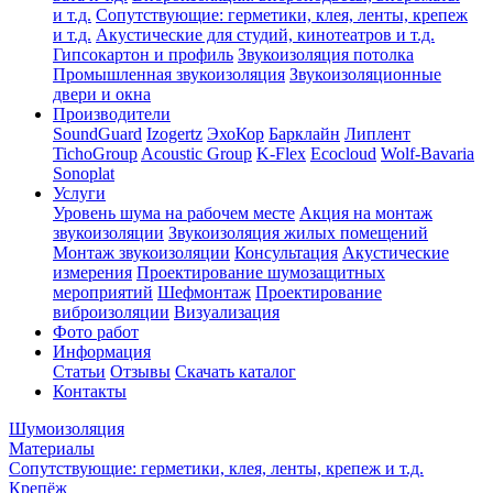
и т.д.
Сопутствующие: герметики, клея, ленты, крепеж
и т.д.
Акустические для студий, кинотеатров и т.д.
Гипсокартон и профиль
Звукоизоляция потолка
Промышленная звукоизоляция
Звукоизоляционные
двери и окна
Производители
SoundGuard
Izogertz
ЭхоКор
Барклайн
Липлент
TichoGroup
Acoustic Group
K-Flex
Ecocloud
Wolf-Bavaria
Sonoplat
Услуги
Уровень шума на рабочем месте
Акция на монтаж
звукоизоляции
Звукоизоляция жилых помещений
Монтаж звукоизоляции
Консультация
Акустические
измерения
Проектирование шумозащитных
мероприятий
Шефмонтаж
Проектирование
виброизоляции
Визуализация
Фото работ
Информация
Статьи
Отзывы
Скачать каталог
Контакты
Шумоизоляция
Материалы
Сопутствующие: герметики, клея, ленты, крепеж и т.д.
Крепёж