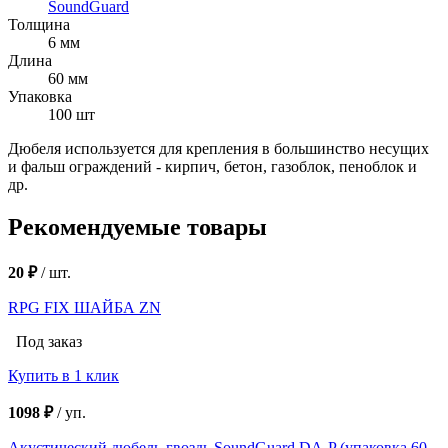
SoundGuard
Толщина
6 мм
Длина
60 мм
Упаковка
100 шт
Дюбеля используется для крепления в большинство несущих
и фальш ограждений - кирпич, бетон, газоблок, пеноблок и
др.
Рекомендуемые товары
20 ₽
/
шт.
RPG FIX ШАЙБА ZN
Под заказ
Купить в 1 клик
1098 ₽
/
уп.
Акустический дюбель-гвоздь SoundGuard DA-P (упаковка 60