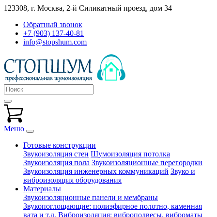
123308, г. Москва,
2-й Силикатный проезд, дом 34
Обратный звонок
+7 (903) 137-40-81
info@stopshum.com
Меню
Готовые конструкции
Звукоизоляция стен
Шумоизоляция потолка
Звукоизоляция пола
Звукоизоляционные перегородки
Звукоизоляция инженерных коммуникаций
Звуко и
виброизоляция оборудования
Материалы
Звукоизоляционные панели и мембраны
Звукопоглощающие: полиэфирное полотно, каменная
вата и т.д.
Виброизоляция: виброподвесы, виброматы