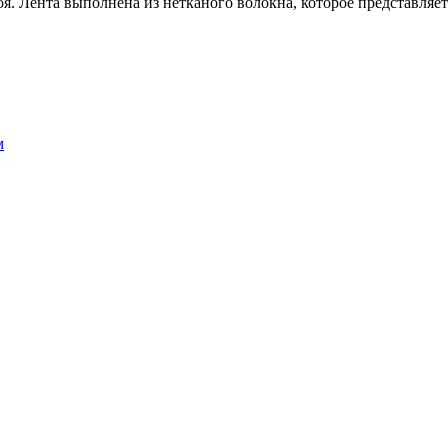
 Лента выполнена из нетканого волокна, которое представляе
м