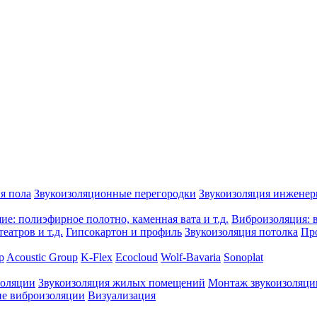
я пола
Звукоизоляционные перегородки
Звукоизоляция инжене
е: полиэфирное полотно, каменная вата и т.д.
Виброизоляция: в
еатров и т.д.
Гипсокартон и профиль
Звукоизоляция потолка
Пр
p
Acoustic Group
K-Flex
Ecocloud
Wolf-Bavaria
Sonoplat
золяции
Звукоизоляция жилых помещений
Монтаж звукоизоляци
е виброизоляции
Визуализация