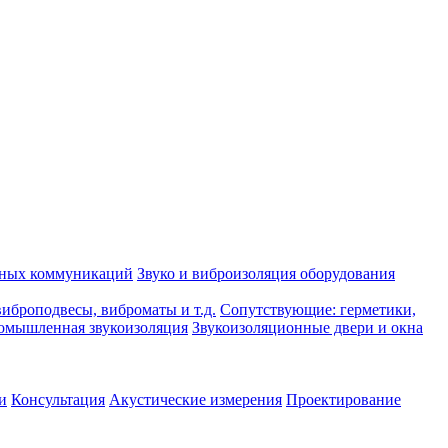
рных коммуникаций
Звуко и виброизоляция оборудования
иброподвесы, виброматы и т.д.
Сопутствующие: герметики,
омышленная звукоизоляция
Звукоизоляционные двери и окна
и
Консультация
Акустические измерения
Проектирование