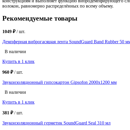
конструкциям и выполняет функцию вибродемпфирующего слоя.
волокон, равномерно распределённых по всему объему.
Рекомендуемые товары
1049 ₽
/
шт.
Демпферная виброгасящая лента SoundGuard Band Rubber 50 м
В наличии
Купить в 1 клик
960 ₽
/
шт.
Звукоизоляционный гипсокартон Gipsofon 2000х1200 мм
В наличии
Купить в 1 клик
381 ₽
/
шт.
Звукоизоляционный герметик SoundGuard Seal 310 мл