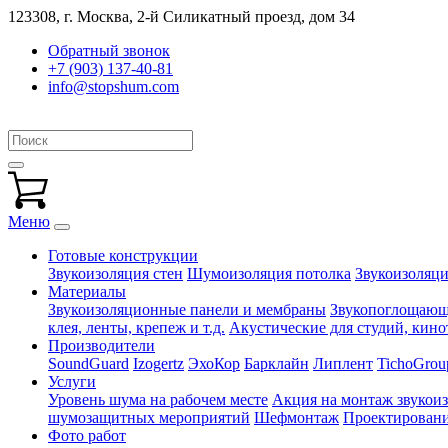
123308, г. Москва,
2-й Силикатный проезд, дом 34
Обратный звонок
+7 (903) 137-40-81
info@stopshum.com
Меню
Готовые конструкции
Звукоизоляция стен
Шумоизоляция потолка
Звукоизоляци
Материалы
Звукоизоляционные панели и мембраны
Звукопоглощающи
клея, ленты, крепеж и т.д.
Акустические для студий, кинот
Производители
SoundGuard
Izogertz
ЭхоКор
Барклайн
Липлент
TichoGrou
Услуги
Уровень шума на рабочем месте
Акция на монтаж звукои
шумозащитных мероприятий
Шефмонтаж
Проектировани
Фото работ