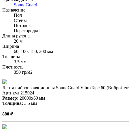
SoundGuard
Назначение
Пол
Стены
Потолок
Перегородки
Длина рулона
20 м
Ширина
60, 100, 150, 200 мм
Толщина
3,5 мм
Плотность
350 гр/м2
Лента виброизоляционная SoundGuard VibroTape 60 (ВиброЛент
Артикул 215024
Размер:
20000х60 мм
Толщина:
3,5 мм
880 ₽