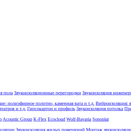
я пола
Звукоизоляционные перегородки
Звукоизоляция инжене
е: полиэфирное полотно, каменная вата и т.д.
Виброизоляция: в
еатров и т.д.
Гипсокартон и профиль
Звукоизоляция потолка
Пр
p
Acoustic Group
K-Flex
Ecocloud
Wolf-Bavaria
Sonoplat
золяции
Звукоизоляция жилых помещений
Монтаж звукоизоляци