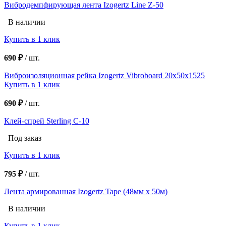
Вибродемпфирующая лента Izogertz Line Z-50
В наличии
Купить в 1 клик
690 ₽
/
шт.
Виброизоляционная рейка Izogertz Vibroboard 20x50x1525
Купить в 1 клик
690 ₽
/
шт.
Клей-спрей Sterling C-10
Под заказ
Купить в 1 клик
795 ₽
/
шт.
Лента армированная Izogertz Tape (48мм х 50м)
В наличии
Купить в 1 клик