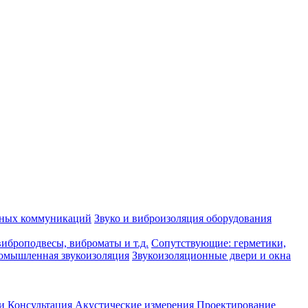
рных коммуникаций
Звуко и виброизоляция оборудования
иброподвесы, виброматы и т.д.
Сопутствующие: герметики,
омышленная звукоизоляция
Звукоизоляционные двери и окна
и
Консультация
Акустические измерения
Проектирование