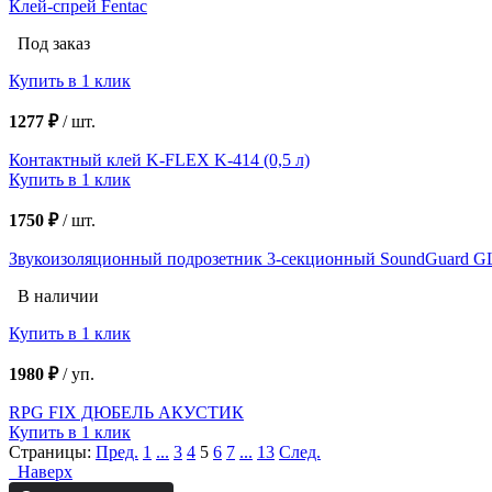
Клей-спрей Fentac
Под заказ
Купить в 1 клик
1277 ₽
/
шт.
Контактный клей K-FLEX K-414 (0,5 л)
Купить в 1 клик
1750 ₽
/
шт.
Звукоизоляционный подрозетник 3-секционный SoundGuard 
В наличии
Купить в 1 клик
1980 ₽
/
уп.
RPG FIX ДЮБЕЛЬ АКУСТИК
Купить в 1 клик
Страницы:
Пред.
1
...
3
4
5
6
7
...
13
След.
Наверх