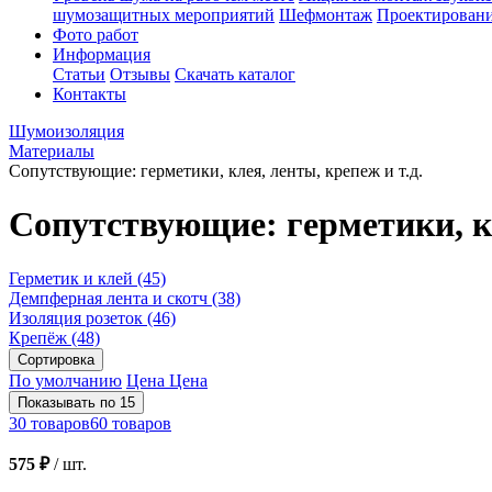
шумозащитных мероприятий
Шефмонтаж
Проектировани
Фото работ
Информация
Статьи
Отзывы
Скачать каталог
Контакты
Шумоизоляция
Материалы
Сопутствующие: герметики, клея, ленты, крепеж и т.д.
Сопутствующие: герметики, кл
Герметик и клей
(45)
Демпферная лента и скотч
(38)
Изоляция розеток
(46)
Крепёж
(48)
Сортировка
По умолчанию
Цена
Цена
Показывать по 15
30 товаров
60 товаров
575 ₽
/
шт.