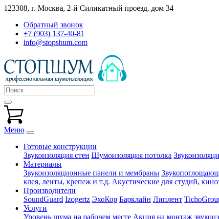
123308, г. Москва,
2-й Силикатный проезд, дом 34
Обратный звонок
+7 (903) 137-40-81
info@stopshum.com
Меню
Готовые конструкции
Звукоизоляция стен
Шумоизоляция потолка
Звукоизоляци
Материалы
Звукоизоляционные панели и мембраны
Звукопоглощающи
клея, ленты, крепеж и т.д.
Акустические для студий, кинот
Производители
SoundGuard
Izogertz
ЭхоКор
Барклайн
Липлент
TichoGrou
Услуги
Уровень шума на рабочем месте
Акция на монтаж звукои