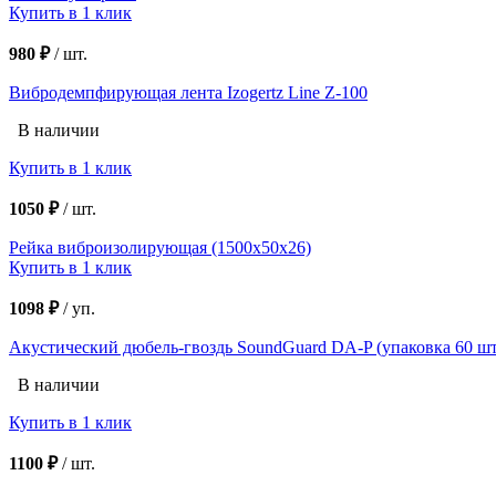
Купить в 1 клик
980 ₽
/
шт.
Вибродемпфирующая лента Izogertz Line Z-100
В наличии
Купить в 1 клик
1050 ₽
/
шт.
Рейка виброизолирующая (1500х50х26)
Купить в 1 клик
1098 ₽
/
уп.
Акустический дюбель-гвоздь SoundGuard DA-P (упаковка 60 шт
В наличии
Купить в 1 клик
1100 ₽
/
шт.