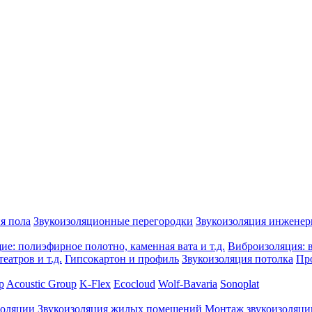
я пола
Звукоизоляционные перегородки
Звукоизоляция инжене
е: полиэфирное полотно, каменная вата и т.д.
Виброизоляция: в
еатров и т.д.
Гипсокартон и профиль
Звукоизоляция потолка
Пр
p
Acoustic Group
K-Flex
Ecocloud
Wolf-Bavaria
Sonoplat
золяции
Звукоизоляция жилых помещений
Монтаж звукоизоляци