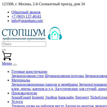
123308, г. Москва,
2-й Силикатный проезд, дом 34
Обратный звонок
+7 (903) 137-40-81
info@stopshum.com
Меню
Готовые конструкции
Звукоизоляция стен
Шумоизоляция потолка
Звукоизоляци
Материалы
Звукоизоляционные панели и мембраны
Звукопоглощающи
клея, ленты, крепеж и т.д.
Акустические для студий, кинот
Производители
SoundGuard
Izogertz
ЭхоКор
Барклайн
Липлент
TichoGrou
Услуги
Уровень шума на рабочем месте
Акция на монтаж звукои