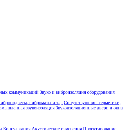
рных коммуникаций
Звуко и виброизоляция оборудования
иброподвесы, виброматы и т.д.
Сопутствующие: герметики,
омышленная звукоизоляция
Звукоизоляционные двери и окна
и
Консультация
Акустические измерения
Проектирование