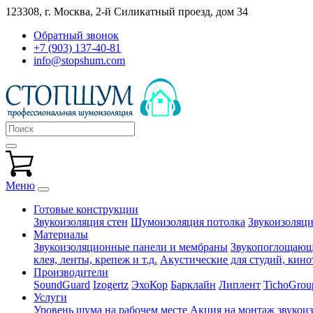
123308, г. Москва,
2-й Силикатный проезд, дом 34
Обратный звонок
+7 (903) 137-40-81
info@stopshum.com
Меню
Готовые конструкции
Звукоизоляция стен
Шумоизоляция потолка
Звукоизоляци
Материалы
Звукоизоляционные панели и мембраны
Звукопоглощающи
клея, ленты, крепеж и т.д.
Акустические для студий, кинот
Производители
SoundGuard
Izogertz
ЭхоКор
Барклайн
Липлент
TichoGrou
Услуги
Уровень шума на рабочем месте
Акция на монтаж звукои