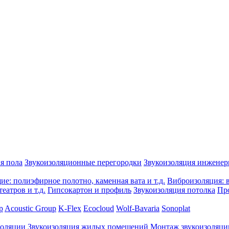
я пола
Звукоизоляционные перегородки
Звукоизоляция инжене
е: полиэфирное полотно, каменная вата и т.д.
Виброизоляция: в
еатров и т.д.
Гипсокартон и профиль
Звукоизоляция потолка
Пр
p
Acoustic Group
K-Flex
Ecocloud
Wolf-Bavaria
Sonoplat
золяции
Звукоизоляция жилых помещений
Монтаж звукоизоляци