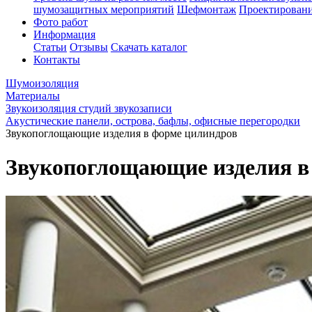
шумозащитных мероприятий
Шефмонтаж
Проектировани
Фото работ
Информация
Статьи
Отзывы
Скачать каталог
Контакты
Шумоизоляция
Материалы
Звукоизоляция студий звукозаписи
Акустические панели, острова, бафлы, офисные перегородки
Звукопоглощающие изделия в форме цилиндров
Звукопоглощающие изделия в