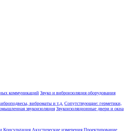
рных коммуникаций
Звуко и виброизоляция оборудования
иброподвесы, виброматы и т.д.
Сопутствующие: герметики,
омышленная звукоизоляция
Звукоизоляционные двери и окна
и
Консультация
Акустические измерения
Проектирование